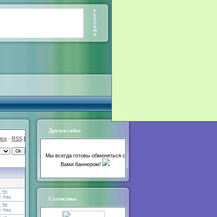
Друзья сайта
иск
·
RSS
]
Мы всегда готовы обменяться с
Вами баннером!
1:55
т:
frits
Статистика
1:50
т:
frits