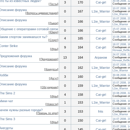
Кто ты из известных людей?
30.08.2008, 2
3
170
Cat-girl
Сообщение о
[
Тесты
]
10.07.2008, 1
Описание форума
0
167
L1te_Warrior
Сообщение от
[
Вопросы администрации
]
L1te_Warrior
10.07.2008, 2
Описание форума
0
166
L1te_Warrior
Сообщение от
[
Рынок
]
L1te_Warrior
Общение с операторами сотовой связи
15.07.2008, 1
0
166
Cat-girl
Сообщение о
[
Юмор
]
Каким спортом занимаешся ты?
10.08.2008, 2
4
165
Cat-girl
Сообщение о
[
Спорт
]
18.07.2008, 1
Сonter Strike
9
164
Cat-girl
Сообщение от
[
Игры
]
Ночная_KиSk
24.07.2008, 2
Предложения форума
13
164
Аграном
Сообщение от
[
Предложения
]
Ночная_KиSk
10.07.2008, 2
Описание форума
0
162
L1te_Warrior
Сообщение от
[
Конкурсы
]
L1te_Warrior
Хобби
30.08.2008, 2
3
160
Cat-girl
Сообщение о
[
Досуг
]
10.07.2008, 1
Описание форума
0
159
L1te_Warrior
Сообщение от
[
Обсуждение
]
L1te_Warrior
The Sims 2
10.08.2008, 2
4
158
Cat-girl
Сообщение о
[
Игры
]
Мини-чат
01.08.2008, 1
1
153
L1te_Warrior
Сообщение о
[
Новости
]
03.08.2008, 0
зачем нужны разные города?
3
153
frits
Сообщение от
[
Помощь по игре
]
L1te_Warrior
The Sims 3
14.07.2008, 2
0
150
Cat-girl
Сообщение о
[
Игры
]
23.07.2008, 1
Анегдоты
6
145
Cat-girl
Сообщение от