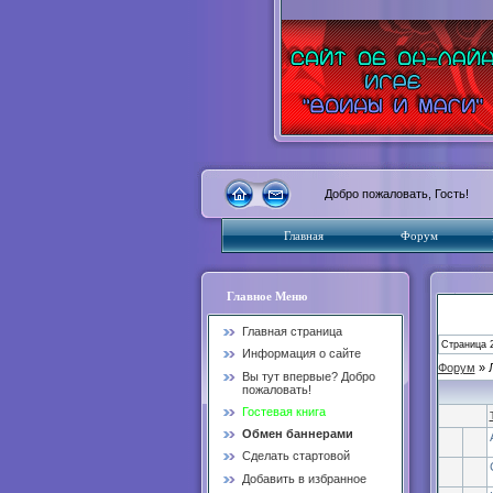
Добро пожаловать, Гость!
Главная
Форум
Главное Меню
Главная страница
Страница
Информация о сайте
Форум
» 
Вы тут впервые? Добро
пожаловать!
Гостевая книга
Обмен баннерами
Сделать стартовой
Добавить в избранное