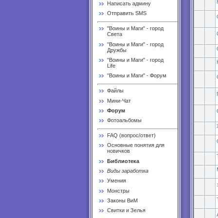
Написать админу
Отправить SMS
"Воины и Маги" - город
Света
"Воины и Маги" - город
Дружбы
"Воины и Маги" - город
Life
"Воины и Маги" - Форум
Файлы
Мини-Чат
Форум
Фотоальбомы
FAQ (вопрос/ответ)
Основные понятия для
новичков
Библиотека
Виды заработка
Умения
Монстры
Законы ВиМ
Свитки и Зелья