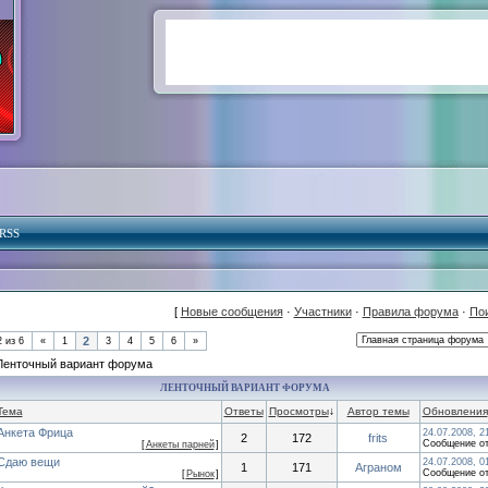
RSS
[
Новые сообщения
·
Участники
·
Правила форума
·
По
2
2
из
6
«
1
3
4
5
6
»
Ленточный вариант форума
ЛЕНТОЧНЫЙ ВАРИАНТ ФОРУМА
Тема
Ответы
Просмотры
↓
Автор темы
Обновления
Анкета Фрица
24.07.2008, 2
2
172
frits
Сообщение о
[
Анкеты парней
]
Сдаю вещи
24.07.2008, 0
1
171
Аграном
Сообщение о
[
Рынок
]