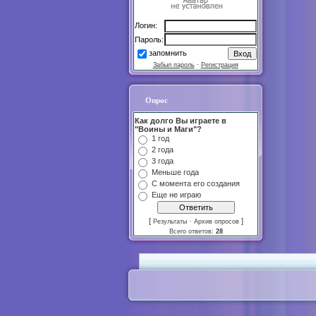
Логин:
Пароль:
запомнить
Забыл пароль
·
Регистрация
Опрос
Как долго Вы играете в
"Воины и Маги"?
1 год
2 года
3 года
Меньше года
С момента его создания
Еще не играю
[
·
]
Результаты
Архив опросов
Всего ответов:
28