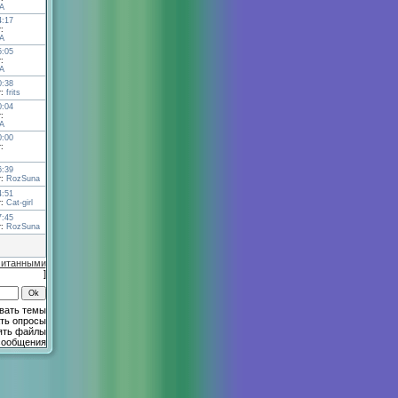
А
4:17
:
А
5:05
:
А
0:38
т:
frits
0:04
:
А
0:00
:
6:39
т:
RozSuna
4:51
т:
Cat-girl
7:45
т:
RozSuna
читанными
]
вать темы
ть опросы
ять файлы
сообщения