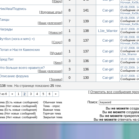
[
Юмор
]
Ночная_KиSk
05.08.2008, 1
Ник/Ава/Подпись
8
141
Cat-girl
Сообщение от
[
Форумные игры
]
Ночная_KиSk
05.08.2008, 1
Танцы
7
139
Cat-girl
Сообщение от
[
Ваши увлечения
]
Ночная_KиSk
Награды
18.07.2008, 2
1
138
L1te_Warrior
Сообщение о
[
Новости
]
07.08.2008, 0
Футбол (нога и мяч) =)
8
137
Cat-girl
Сообщение от
[
Спорт
]
Ночная_KиSk
17.07.2008, 0
Потап и Настя Каменских
1
137
Cat-girl
Сообщение от
[
Музыка
]
L1te_Warrior
Бред Пит
15.07.2008, 1
3
136
Cat-girl
Сообщение о
[
Кино
]
Что больше всего нравится?
07.03.2009, 1
3
136
Cat-girl
Сообщение о
[
Ваши увлечения
]
Описание форума
15.07.2008, 1
0
130
Cat-girl
Сообщение о
[
Техника
]
138
тем. На странице показано
25
тем.
[
Отметить все сообщения про
2
2
из
6
«
1
3
4
5
6
»
Поиск:
ма (Есть новые сообщения)
Обычная тема
ма (Нет новых сообщений)
Тема - опрос
Вы
не можете
созда
ма (Есть новые сообщения)
Важная тема
Вы
не можете
создава
ма (Нет новых сообщений)
Горячая тема
Вы
не можете
прикрепл
ема (Нет новых сообщений)
Закрытая тема
Вы
не можете
отвечать на 