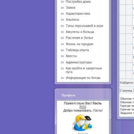
Постройка дома
Замок
Характеристики
Альянсы
Типы персонажей в игре
Амулеты и Кольца
Растения и Зелья
Жизнь за городом
Таблица опыта
Квесты
Администраторы
Как пройти в запретные
луга
Информация по ботам
Найдено
Страница
Профиль
Обычная те
Обычная те
Приветствую Вас!
Гость
Горячая те
RSS
Горячая те
Добро пожаловать, Гость!
Закрытая т