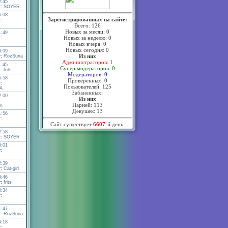
2:45
т:
SOYER
6:08
Зарегистрированных на сайте:
:
Всего: 126
Новых за месяц: 0
1:49
Новых за неделю: 0
:
Новых вчера: 0
Новых сегодня: 0
3:09
Из них
т:
RozSuna
Администраторов: 1
1:45
Супер модераторов: 0
т:
frits
Модераторов: 0
6:58
Проверенных: 0
:
Пользователей: 125
А
Забаненных:
2:00
Из них
:
Парней: 113
А
Девушек: 13
1:56
:
Сайт существует
6607
-й день.
2:58
т:
SOYER
6:01
:
2:39
т:
Cat-girl
9:46
т:
frits
0:34
:
1:47
т:
RozSuna
4:18
: