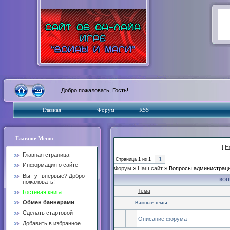
Добро пожаловать, Гость!
Главная
Форум
RSS
Главное Меню
[
Н
Главная страница
1
Страница
1
из
1
Информация о сайте
Форум
»
Наш сайт
»
Вопросы администрац
Вы тут впервые? Добро
ВОП
пожаловать!
Тема
Гостевая книга
Обмен баннерами
Важные темы
Сделать стартовой
Описание форума
Добавить в избранное