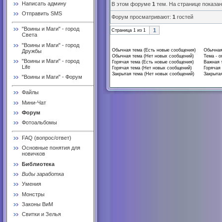
Написать админу
В этом форуме
1
тем. На странице показа
Отправить SMS
Форум просматривают:
1
гостей
"Воины и Маги" - город
1
Страница
1
из
1
Света
"Воины и Маги" - город
Обычная тема (Есть новые сообщения)
Обычная
Дружбы
Обычная тема (Нет новых сообщений)
Тема - о
"Воины и Маги" - город
Горячая тема (Есть новые сообщения)
Важная 
Life
Горячая тема (Нет новых сообщений)
Горячая 
Закрытая тема (Нет новых сообщений)
Закрытая
"Воины и Маги" - Форум
Файлы
Мини-Чат
Форум
Фотоальбомы
FAQ (вопрос/ответ)
Основные понятия для
новичков
Библиотека
Виды заработка
Умения
Монстры
Законы ВиМ
Свитки и Зелья