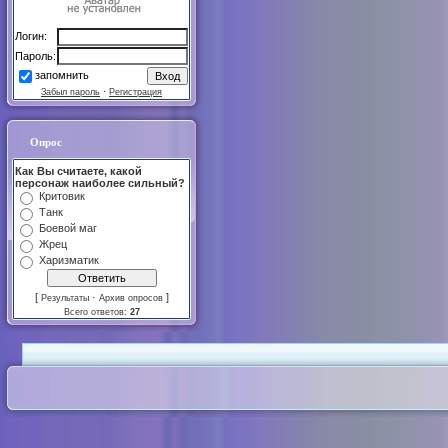
Логин:
Пароль:
запомнить
Забыл пароль
·
Регистрация
Опрос
Как Вы считаете, какой
персонаж наиболее сильный?
Критовик
Танк
Боевой маг
Жрец
Харизматик
[
·
]
Результаты
Архив опросов
Всего ответов:
27