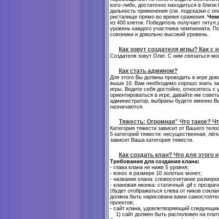
кого–либо, достаточно находиться в близ
дальность применения (см. подсказки с о
ристалище прямо во время сражения.
Чем
из 400 клеток. Победитель получает титул
уровень каждого участника чемпионата. П
союзники и довольно высокий уровень.
Как зовут создателя игры? Как с 
Создателя зовут Олег. С ним связаться м
Как стать админом?
Для этого Вы должны проводить в игре до
выше 10. Вам необходимо хорошо знать за
игры. Ведите себя достойно, относитесь с
ориентироваться в игре, давайте им совет
администратор, выбраны будете именно Вы.
назначаются.
Тяжесть: Огромная" Что такое? Ч
Категория тяжести зависит от Вашего тело
5 категорий тяжести: несущественная, лёг
зависит Ваша категория тяжести.
Как создать клан? Что для этого 
Требования для создания клана:
- глава клана не ниже 5 уровня;
- взнос в размере 10 золотых монет;
- название клана: словосочетание размеро
- клановая иконка: статичный .gif с прозр
(будет отображаться слева от ников соклан
должна быть нарисована вами самостоятел
проектов;
- сайт клана, удовлетворяющий следующи
1) сайт должен быть расположен на платн