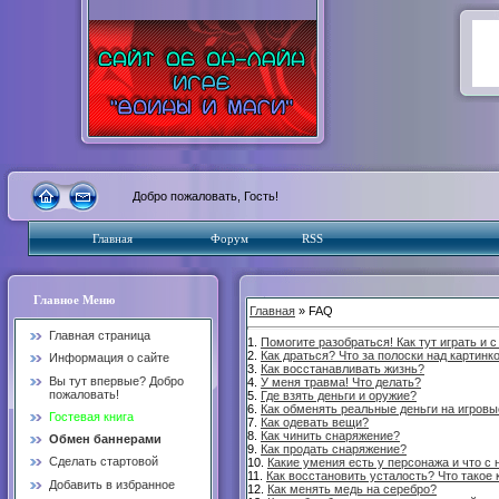
Добро пожаловать, Гость!
Главная
Форум
RSS
Главное Меню
Главная
» FAQ
Главная страница
1.
Помогите разобраться! Как тут играть и с
2.
Как драться? Что за полоски над картинк
Информация о сайте
3.
Как восстанавливать жизнь?
Вы тут впервые? Добро
4.
У меня травма! Что делать?
пожаловать!
5.
Где взять деньги и оружие?
6.
Как обменять реальные деньги на игровы
Гостевая книга
7.
Как одевать вещи?
8.
Как чинить снаряжение?
Обмен баннерами
9.
Как продать снаряжение?
Сделать стартовой
10.
Какие умения есть у персонажа и что с
11.
Как восстановить усталость? Что такое 
Добавить в избранное
12.
Как менять медь на серебро?