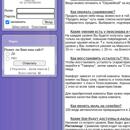
Вещи можно починить в "Оружейной" за иг
Логин:
Как продать снаряжение?
Продать какую-либо вещь можно все в той 
Пароль:
"Продать вещь" чуть ниже списка категори
запомнить
собираетесь продать. Выбираете, подтверж
Забыл пароль
·
Регистрация
Какие умения есть у персонажа и 
На каждом уровне Вы будете получать одн
только на оружие, повышая повреждения, а
Опрос
разные оружия нельзя. Т.к. пользоваться В
уровня у Вас появятся умения на
Магическ
15-го – на
Магию крови,
с 20-го - на
Божест
Помог ли Вам наш сайт?
Да
Нет
Как восстановить усталость? Что 
Чтобы восстановить усталость (характери
перейти в "Таверну", затем нажать на "Ст
[
·
]
пища.
Результаты
Архив опросов
Всего ответов:
12
Комфорт зависит от снятой комнаты. Комна
влияет на Вашу силу, ловкость и телослож
прибавляет 1 очко к Телосложению.
Хорош
1 очко ко всем трем характеристикам.
Для приобретения комнаты Вам нужно перей
именно качества Вам нужна комната.
Как менять медь на серебро?
100 меди автоматически превращаются в 1 
Какие бои будут доступны в дал
Начиная со второго уровня, Вам будет до
Ристалище
: Сражение происходит на карте
перемещаться по полю и видеть местополо