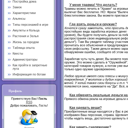
Постройка дома
У меня травма! Что делать?
Замок
Травмы можно лечить в "Храме" за игровы
вылечат Вас бесплатно. НО: Фраза "Вылеч
Характеристики
блюстителями закона. Вы можете пригласит
Альянсы
Где взять деньги и оружие?
Типы персонажей в игре
Хочется сразу заметить, что просить де
Амулеты и Кольца
простейших вида заработка игровых денег (
уровня), Вы будете получать деньги за поб
Растения и Зелья
распространяя свою индивидуальную рефсс
деньги"). Там Вы увидите таблицу участни
Жизнь за городом
прочитать все объяснения и предупрежден
Таблица опыта
свою рефссылку. Также деньги можно зараб
обнаружении ошибки, сообщите об этом на
Квесты
Заработав чуть-чуть денег, Вы можете пое
Администраторы
оружие. Это можно сделать в "Оружейной"
Как пройти в запретные
категорий товаров нужную, а потом уже вы
луга
только одно оружие одновременно.
Информация по ботам
Любое оружие имеет свои плюсы и минусы
повреждения. У молотов и дубин хороший
мечей. У копий также свои бонусы и т.п.
Ч
появляется окно, нажимаете на "Да". Всё, 
Профиль
Как обменять реальные деньги на
Приветствую Вас!
Гость
Прямого обмена реала на игровые деньги н
RSS
Добро пожаловать, Гость!
Как одевать вещи?
Приобретенные вещи находятся у Вас в рюк
изображен Ваш персонаж, справа. Щелкните
чтобы надеть вещь, достаточно щелкнуть 
Как чинить снаряжение?