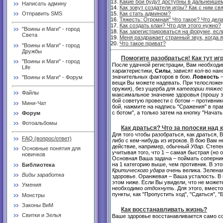
13.
Какие бои будут доступны в дальнейше
Написать админу
14.
Как зовут создателя игры? Как с ним св
15.
Как стать админом?
Отправить SMS
16.
Тяжесть: Огромная" Что такое? Что дел
17.
Как создать клан? Что для этого нужно?
"Воины и Маги" - город
18.
Как зарегистрироваться на форуме, есл
Света
19.
Меня раздражает странный звук, когда 
20.
Что такое приват?
"Воины и Маги" - город
Дружбы
Помогите разобраться! Как тут игр
"Воины и Маги" - город
После удачной регистрации, Вам необход
Life
характеристики,
Силы
, зависят кол-во на
значительных факторов в бою.
Ловкость
–
"Воины и Маги" - Форум
вещи Вы можете надевать. При телосложени
оружия), без ущерба для
категории тяже
Файлы
максимальное значение здоровья (прошу з
бой советую провести с ботом – противник
Мини-Чат
бой, нажмите на надпись "Сражения" в пра
с ботом", а только затем на кнопку "Начать
Форум
Фотоальбомы
Как драться? Что за полоски над 
Для того чтобы разобраться, как драться, 
FAQ (вопрос/ответ)
либо с кем-нибудь из игроков. В бою Вам
действие, например, обычный
Удар
. Степе
Основные понятия для
учитывая того, что 1 – самая быстрая (но 
новичков
Основная Ваша задача – поймать соперника 
на 1 категорию выше, чем противник. В эт
Библиотека
Критического удара
очень велика. Зелена
Виды заработка
здоровье. Оранжевая – Ваша усталость. В 
этом ниже. Если Вы увидели, что не можете
Умения
необходимо
отдохнуть
. Для этого, вмест
пункты, как "Пропустить ход", "Сдаться", "
Монстры
Законы ВиМ
Как восстанавливать жизнь?
Свитки и Зелья
Ваше здоровье восстанавливается само со