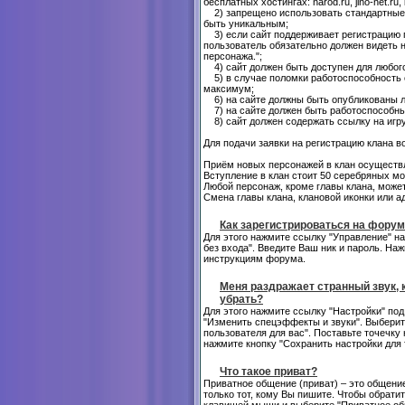
бесплатных хостингах: narod.ru, jino-net.ru, 
2) запрещено использовать стандартные 
быть уникальным;
3) если сайт поддерживает регистрацию 
пользователь обязательно должен видеть н
персонажа.";
4) сайт должен быть доступен для любого 
5) в случае поломки работоспособность с
максимум;
6) на сайте должны быть опубликованы ле
7) на сайте должен быть работоспособн
8) сайт должен содержать ссылку на игру 
Для подачи заявки на регистрацию клана в
Приём новых персонажей в клан осуществл
Вступление в клан стоит 50 серебряных мо
Любой персонаж, кроме главы клана, может
Смена главы клана, клановой иконки или а
Как зарегистрироваться на форум
Для этого нажмите ссылку "Управление" на
без входа". Введите Ваш ник и пароль. Н
инструкциям форума.
Меня раздражает странный звук, 
убрать?
Для этого нажмите ссылку "Настройки" под
"Изменить спецэффекты и звуки". Выберит
пользователя для вас". Поставьте точечку
нажмите кнопку "Сохранить настройки для 
Что такое приват?
Приватное общение (приват) – это общение
только тот, кому Вы пишите. Чтобы обратит