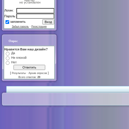
Логин:
Пароль:
запомнить
Забыл пароль
·
Регистрация
Опрос
Нравится Вам наш дизайн?
Да
Не плохой
Нет
[
·
]
Результаты
Архив опросов
Всего ответов:
20