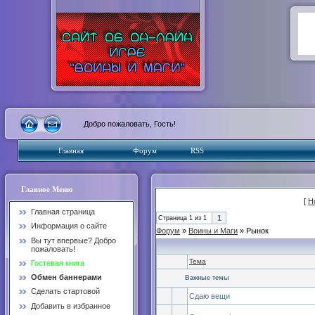
Добро пожаловать, Гость!
Главная
Форум
RSS
Главное Меню
[
Н
Главная страница
1
Страница
1
из
1
Информация о сайте
Форум
»
Воины и Маги
»
Рынок
Вы тут впервые? Добро
пожаловать!
Тема
Гостевая книга
Обмен баннерами
Важные темы
Сделать стартовой
Сдаю вещи
Добавить в избранное