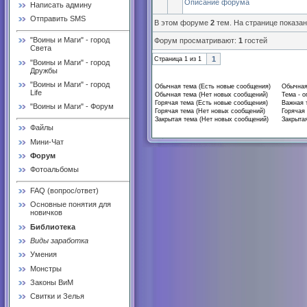
Описание форума
Написать админу
Отправить SMS
В этом форуме
2
тем. На странице показа
"Воины и Маги" - город
Форум просматривают:
1
гостей
Света
1
Страница
1
из
1
"Воины и Маги" - город
Дружбы
"Воины и Маги" - город
Обычная тема (Есть новые сообщения)
Обычная
Life
Обычная тема (Нет новых сообщений)
Тема - о
Горячая тема (Есть новые сообщения)
Важная 
"Воины и Маги" - Форум
Горячая тема (Нет новых сообщений)
Горячая 
Закрытая тема (Нет новых сообщений)
Закрытая
Файлы
Мини-Чат
Форум
Фотоальбомы
FAQ (вопрос/ответ)
Основные понятия для
новичков
Библиотека
Виды заработка
Умения
Монстры
Законы ВиМ
Свитки и Зелья