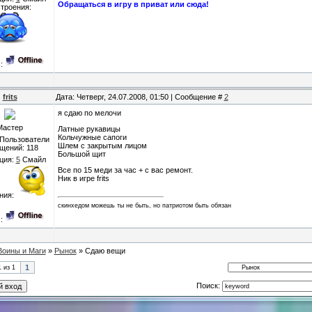
Обращаться в игру в приват или сюда!
троения:
с:
frits
Дата: Четверг, 24.07.2008, 01:50 | Сообщение #
2
я сдаю по мелочи
Мастер
Латные рукавицы
Кольчужные сапоги
 Пользователи
Шлем с закрытым лицом
щений:
118
Большой щит
ция:
5
Смайл
Все по 15 меди за час + с вас ремонт.
Ник в игре frits
ния:
скинхедом можешь ты не быть, но патриотом быть обязан
с:
Воины и Маги
»
Рынок
»
Сдаю вещи
1
1
из
1
Поиск: