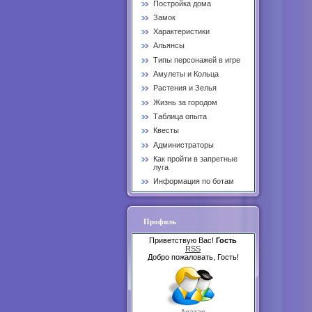
Постройка дома
Замок
Характеристики
Альянсы
Типы персонажей в игре
Амулеты и Кольца
Растения и Зелья
Жизнь за городом
Таблица опыта
Квесты
Администраторы
Как пройти в запретные
луга
Информация по ботам
Профиль
Приветствую Вас!
Гость
RSS
Добро пожаловать, Гость!