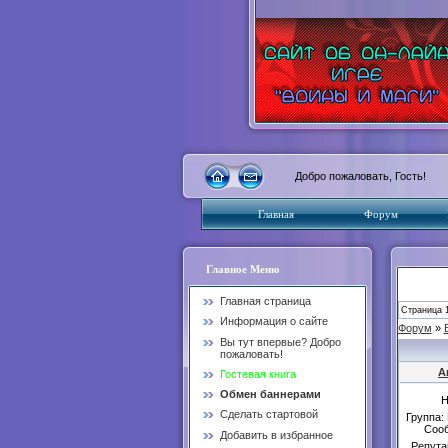
Добро пожаловать, Гость!
Главная
Форум
Главное Меню
Главная страница
Страница
Информация о сайте
Форум
»
Вы тут впервые? Добро
пожаловать!
А
Гостевая книга
Обмен баннерами
Н
Сделать стартовой
Группа:
Соо
Добавить в избранное
Репута