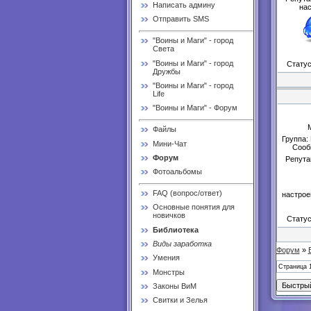
Написать админу
нас
Отправить SMS
"Воины и Маги" - город
Света
"Воины и Маги" - город
Стату
Дружбы
"Воины и Маги" - город
Life
"Воины и Маги" - Форум
Файлы
Группа:
Мини-Чат
Сооб
Форум
Репута
Фотоальбомы
FAQ (вопрос/ответ)
настрое
Основные понятия для
новичков
Стату
Библиотека
Виды заработка
Форум
»
Умения
Страница
Монстры
Законы ВиМ
Свитки и Зелья