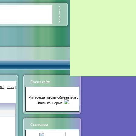
Друзья сайта
иск
·
RSS
]
Мы всегда готовы обменяться с
Вами баннером!
Статистика