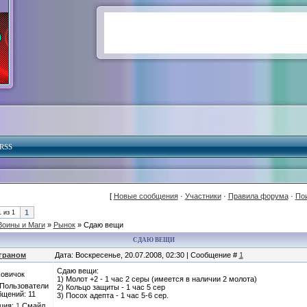
RSS
[
Новые сообщения
·
Участники
·
Правила форума
·
По
1
1
из
1
Воины и Маги
»
Рынок
»
Сдаю вещи
СДАЮ ВЕЩИ
граном
Дата: Воскресенье, 20.07.2008, 02:30 | Сообщение #
1
Сдаю вещи:
овичок
1) Молот +2 - 1 час 2 серы (имеется в наличии 2 молота)
 Пользователи
2) Кольцо защиты - 1 час 5 сер
бщений:
11
3) Посох адепта - 1 час 5-6 сер.
ция:
1
Смайл