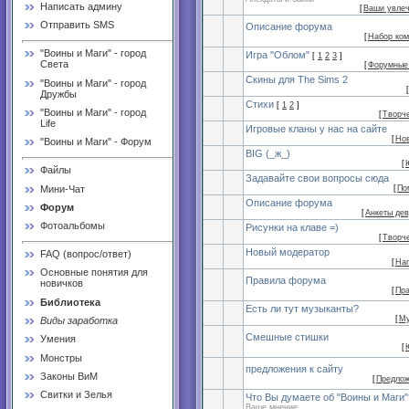
Написать админу
[
Ваши увле
Отправить SMS
Описание форума
[
Набор ко
"Воины и Маги" - город
Игра "Облом"
[
1
2
3
]
Света
[
Форумные
Скины для The Sims 2
"Воины и Маги" - город
[
Дружбы
Стихи
[
1
2
]
"Воины и Маги" - город
[
Творч
Life
Игровые кланы у нас на сайте
[
Но
"Воины и Маги" - Форум
BIG (_ж_)
[
Файлы
Задавайте свои вопросы сюда
Мини-Чат
[
По
Описание форума
Форум
[
Анкеты де
Фотоальбомы
Рисунки на клаве =)
[
Творч
Новый модератор
FAQ (вопрос/ответ)
[
На
Основные понятия для
Правила форума
новичков
[
Пр
Библиотека
Есть ли тут музыканты?
[
Му
Виды заработка
Смешные стишки
Умения
[
Монстры
предложения к сайту
Законы ВиМ
[
Предло
Свитки и Зелья
Что Вы думаете об "Воины и Маги"
Ваше мнение