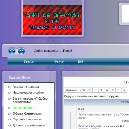
Добро пожаловать, Гость!
Главная
Форум
RSS
Главное Меню
[
Н
Главная страница
1
Страница
1
из
6
2
3
4
5
6
»
Информация о сайте
Форум
» Ленточный вариант форума
Вы тут впервые? Добро
пожаловать!
ЛЕНТ
Гостевая книга
Тема
Обмен баннерами
Наилучший рисунок на тему "Воин
Маги"
Сделать стартовой
[
Кон
Добавить в избранное
Немного юмора
[
1
2
3
…
9
10
11
]
Анекдоты и байки