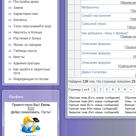
Постройка дома
[
Мнения иг
Мобилочка
Замок
[
Те
Характеристики
Смайл настроения
[
Но
Альянсы
Смешной опрос
Типы персонажей в игре
[
Авто
Амулеты и Кольца
Как добывать глину и бревна?
[
Помощь по
Растения и Зелья
Описание форума
Жизнь за городом
[
Технич
Таблица опыта
Описание форума
[
Квесты
Описание форума
Администраторы
[
Советы муд
Как пройти в запретные
Дарья Сагалова
луга
[
Информация по ботам
Найдено
138
тем. На странице показано
25
1
Страница
1
из
6
2
3
4
5
6
»
Профиль
Обычная тема (Есть новые сообщения)
Обычная
Обычная тема (Нет новых сообщений)
Тема - о
Приветствую Вас!
Гость
Горячая тема (Есть новые сообщения)
Важная 
RSS
Горячая тема (Нет новых сообщений)
Горячая 
Добро пожаловать, Гость!
Закрытая тема (Нет новых сообщений)
Закрытая