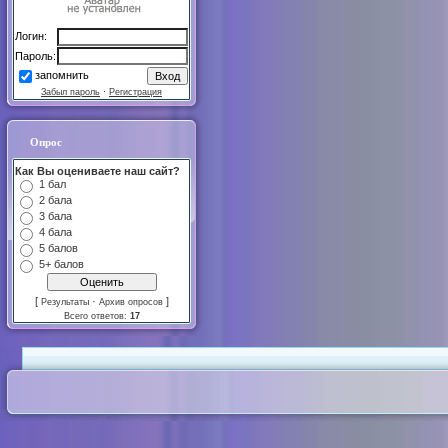
Логин:
Пароль:
запомнить
Забыл пароль
·
Регистрация
Опрос
Как Вы оцениваете наш сайт?
1 бал
2 бала
3 бала
4 бала
5 балов
5+ балов
[
·
]
Результаты
Архив опросов
Всего ответов:
17