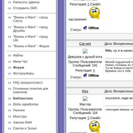
Написать админу
Репутация:
5
Смайл
Отправить SMS
"Воины и Маги" - город
настроения:
Света
"Воины и Маги" - город
Статус:
Дружбы
"Воины и Маги" - город
Life
Cat-girl
Дата: Воскресенье
"Воины и Маги" - Форум
frits
, ну я ж напи
Файлы
Девушка с душой кота
Мини-Чат
Группа: Пользователи
Мягкой подушечкой 
Нежно ступаешь во т
Сообщений:
191
Форум
Ты не боишься распл
Репутация:
6
Времени эхо в тебе.
Фотоальбомы
Статус:
FAQ (вопрос/ответ)
Основные понятия для
frits
Дата: Воскресенье
новичков
очухался, надо мн
Библиотека
Мастер
Виды заработка
Группа: Пользователи
скинхедом можешь ты
Умения
Сообщений:
118
Монстры
Репутация:
5
Смайл
Законы ВиМ
Свитки и Зелья