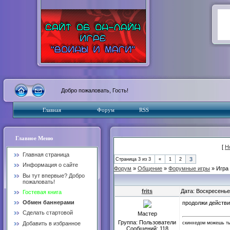
Добро пожаловать, Гость!
Главная
Форум
RSS
Главное Меню
[
Н
Главная страница
3
Страница
3
из
3
«
1
2
Информация о сайте
Форум
»
Общение
»
Форумные игры
»
Игра
Вы тут впервые? Добро
пожаловать!
frits
Дата: Воскресенье
Гостевая книга
Обмен баннерами
продолжи действ
Сделать стартовой
Мастер
Группа: Пользователи
скинхедом можешь ты
Добавить в избранное
Сообщений:
118