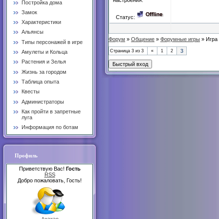
настроения:
Постройка дома
Замок
Статус:
Характеристики
Альянсы
Форум
»
Общение
»
Форумные игры
»
Игра
Типы персонажей в игре
3
Страница
3
из
3
«
1
2
Амулеты и Кольца
Растения и Зелья
Жизнь за городом
Таблица опыта
Квесты
Администраторы
Как пройти в запретные
луга
Информация по ботам
Профиль
Приветствую Вас!
Гость
RSS
Добро пожаловать, Гость!