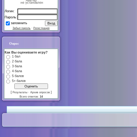
Логин:
Пароль:
запомнить
Забыл пароль
·
Регистрация
Опрос
Как Вы оцениваете игру?
1 бал
2 бала
3 бала
4 бала
5 балов
5+ балов
[
·
]
Результаты
Архив опросов
Всего ответов:
14