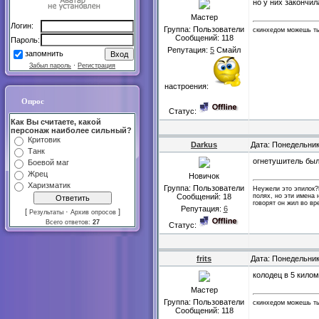
но у них закончил
Мастер
Логин:
Группа: Пользователи
скинхедом можешь ты
Сообщений:
118
Пароль:
Репутация:
5
Смайл
запомнить
Забыл пароль
·
Регистрация
настроения:
Опрос
Статус:
Как Вы считаете, какой
персонаж наиболее сильный?
Критовик
Darkus
Дата: Понедельник
Танк
огнетушитель был
Боевой маг
Жрец
Новичок
Харизматик
Группа: Пользователи
Неужели это эпилок?
полях, но эти имена 
Сообщений:
18
говорят он жил во в
Репутация:
6
[
·
]
Результаты
Архив опросов
Всего ответов:
27
Статус:
frits
Дата: Понедельник
колодец в 5 килом
Мастер
Группа: Пользователи
скинхедом можешь ты
Сообщений:
118