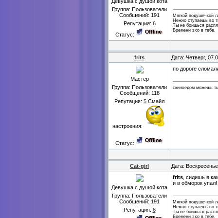
Девушка с душой кота
Группа: Пользователи
Сообщений:
191
Мягкой подушечкой 
Нежно ступаешь во т
Репутация:
6
Ты не боишься распл
Времени эхо в тебе.
Статус:
frits
Дата: Четверг, 07.
по дороге сломал
Мастер
Группа: Пользователи
скинхедом можешь ты
Сообщений:
118
Репутация:
5
Смайл
настроения:
Статус:
Cat-girl
Дата: Воскресенье
frits
, сидишь в ка
и в обморок упал!
Девушка с душой кота
Группа: Пользователи
Сообщений:
191
Мягкой подушечкой 
Нежно ступаешь во т
Репутация:
6
Ты не боишься распл
Времени эхо в тебе.