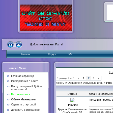
Добро пожаловать, Гость!
Главная
Форум
RSS
Главное Меню
[
Н
Главная страница
2
Страница
2
из
3
«
1
3
»
Информация о сайте
Форум
»
Общение
»
Форумные игры
»
Игра
Вы тут впервые? Добро
пожаловать!
Darkus
Дата: Понедельник
Гостевая книга
Обмен баннерами
попали в пробку, 
Сделать стартовой
Новичок
Группа: Пользователи
Неужели это эпилок?
Добавить в избранное
полях, но эти имена 
Сообщений:
18