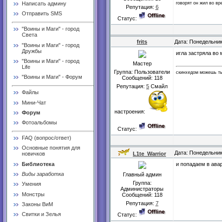
говорят он жил во в
Написать админу
Репутация:
6
Отправить SMS
Статус:
"Воины и Маги" - город
Света
frits
Дата: Понедельник
"Воины и Маги" - город
Дружбы
игла застряла во
"Воины и Маги" - город
Мастер
Life
Группа: Пользователи
скинхедом можешь ты
"Воины и Маги" - Форум
Сообщений:
118
Репутация:
5
Смайл
Файлы
Мини-Чат
настроения:
Форум
Фотоальбомы
Статус:
FAQ (вопрос/ответ)
Основные понятия для
Дата: Понедельник
L1te_Warrior
новичков
Библиотека
и попадаем в ава
Виды заработка
Главный админ
Группа:
Умения
Администраторы
Монстры
Сообщений:
118
Репутация:
7
Законы ВиМ
Свитки и Зелья
Статус: