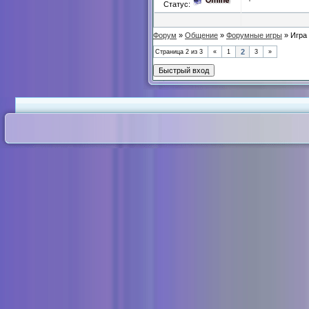
Статус:
Форум
»
Общение
»
Форумные игры
»
Игра
2
Страница
2
из
3
«
1
3
»