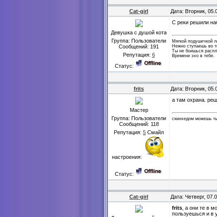
Cat-girl
Дата: Вторник, 05.
С реки решили на
Девушка с душой кота
Группа: Пользователи
Мягкой подушечкой 
Нежно ступаешь во т
Сообщений:
191
Ты не боишься распл
Репутация:
6
Времени эхо в тебе.
Статус:
frits
Дата: Вторник, 05.
а там охрана. ре
Мастер
Группа: Пользователи
скинхедом можешь ты
Сообщений:
118
Репутация:
5
Смайл
настроения:
Статус:
Cat-girl
Дата: Четверг, 07.
frits
, а они те в 
пользуешься и в 