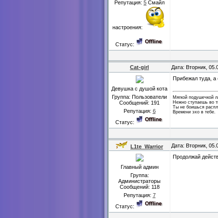
Репутация:
5
Смайл
настроения:
Статус:
Cat-girl
Дата: Вторник, 05.
Прибежал туда, а 
Девушка с душой кота
Группа: Пользователи
Мягкой подушечкой 
Нежно ступаешь во т
Сообщений:
191
Ты не боишься распл
Репутация:
6
Времени эхо в тебе.
Статус:
Дата: Вторник, 05.
L1te_Warrior
Продолжай дейст
Главный админ
Группа:
Администраторы
Сообщений:
118
Репутация:
7
Статус: