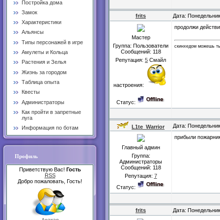
Постройка дома
Замок
frits
Дата: Понедельник
Характеристики
продолжи действ
Альянсы
Мастер
Типы персонажей в игре
Группа: Пользователи
скинхедом можешь ты
Сообщений:
118
Амулеты и Кольца
Репутация:
5
Смайл
Растения и Зелья
Жизнь за городом
Таблица опыта
настроения:
Квесты
Администраторы
Статус:
Как пройти в запретные
луга
Дата: Понедельник
L1te_Warrior
Информация по ботам
прибыли пожарник
Главный админ
Группа:
Профиль
Администраторы
Сообщений:
118
Приветствую Вас!
Гость
RSS
Репутация:
7
Добро пожаловать, Гость!
Статус:
frits
Дата: Понедельник