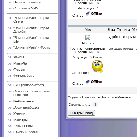
Написать админу
Сообщений:
118
Репутация:
7
Отправить SMS
Статус:
"Воины и Маги" - город
Света
"Воины и Маги" - город
frits
Дата: Пятница, 01
Дружбы
удобно. теперь м
"Воины и Маги" - город
Life
Мастер
"Воины и Маги" - Форум
Группа: Пользователи
скинхедом можешь ты
Сообщений:
118
Файлы
Репутация:
5
Смайл
Мини-Чат
Форум
настроения:
Фотоальбомы
Статус:
FAQ (вопрос/ответ)
Основные понятия для
новичков
Форум
»
Наш сайт
»
Новости
»
Мини-чат
Библиотека
1
Страница
1
из
1
Виды заработка
Умения
Монстры
Законы ВиМ
Свитки и Зелья