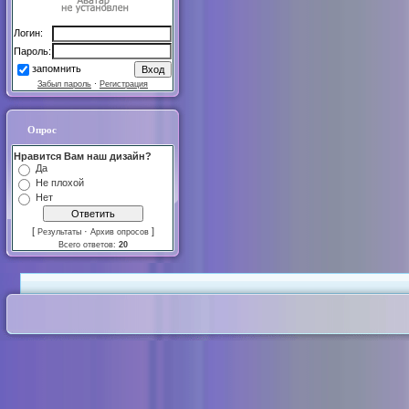
Логин:
Пароль:
запомнить
Забыл пароль
·
Регистрация
Опрос
Нравится Вам наш дизайн?
Да
Не плохой
Нет
[
·
]
Результаты
Архив опросов
Всего ответов:
20