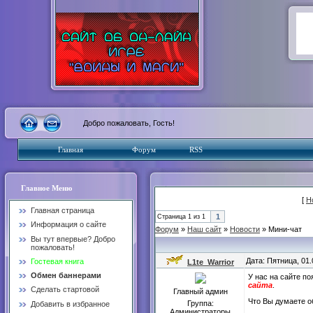
Добро пожаловать, Гость!
Главная
Форум
RSS
Главное Меню
[
Н
Главная страница
1
Страница
1
из
1
Информация о сайте
Форум
»
Наш сайт
»
Новости
»
Мини-чат
Вы тут впервые? Добро
пожаловать!
Дата: Пятница, 01
Гостевая книга
L1te_Warrior
Обмен баннерами
У нас на сайте п
сайта
.
Сделать стартовой
Главный админ
Что Вы думаете о
Группа:
Добавить в избранное
Администраторы