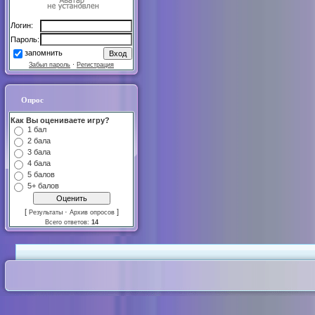
Логин:
Пароль:
запомнить
Забыл пароль
·
Регистрация
Опрос
Как Вы оцениваете игру?
1 бал
2 бала
3 бала
4 бала
5 балов
5+ балов
[
·
]
Результаты
Архив опросов
Всего ответов:
14