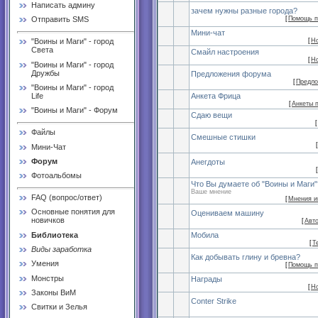
Написать админу
зачем нужны разные города?
[
Помощь п
Отправить SMS
Мини-чат
[
Н
"Воины и Маги" - город
Света
Смайл настроения
[
Н
"Воины и Маги" - город
Дружбы
Предложения форума
[
Предл
"Воины и Маги" - город
Life
Анкета Фрица
[
Анкеты 
"Воины и Маги" - Форум
Сдаю вещи
[
Файлы
Смешные стишки
[
Мини-Чат
Форум
Анегдоты
[
Фотоальбомы
Что Вы думаете об "Воины и Маги"
Ваше мнение
FAQ (вопрос/ответ)
[
Мнения и
Основные понятия для
Оцениваем машину
новичков
[
Авт
Библиотека
Мобила
[
Т
Виды заработка
Как добывать глину и бревна?
Умения
[
Помощь п
Монстры
Награды
[
Н
Законы ВиМ
Сonter Strike
Свитки и Зелья