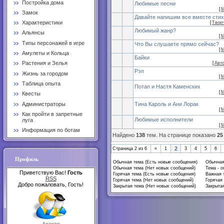
Постройка дома
Любимые песни
[
М
Замок
Давайте напишим все вместе стих
Характеристики
[
Твор
Любимый жанр?
Альянсы
[
М
Типы персонажей в игре
Что Вы слушаете прямо сейчас?
[
М
Амулеты и Кольца
Байки
Растения и Зелья
[
Авт
Рэп
Жизнь за городом
[
М
Таблица опыта
Потап и Настя Каменских
[
М
Квесты
Администраторы
Тина Кароль и Ани Лорак
[
М
Как пройти в запретные
Любимые исполнители
луга
[
М
Информация по ботам
Найдено
138
тем. На странице показано
25
2
Страница
2
из
6
«
1
3
4
5
6
Профиль
Обычная тема (Есть новые сообщения)
Обычная
Обычная тема (Нет новых сообщений)
Тема - о
Приветствую Вас!
Гость
Горячая тема (Есть новые сообщения)
Важная 
RSS
Горячая тема (Нет новых сообщений)
Горячая 
Добро пожаловать, Гость!
Закрытая тема (Нет новых сообщений)
Закрытая