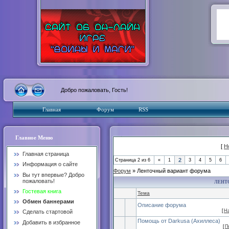
Добро пожаловать, Гость!
Главная
Форум
RSS
Главное Меню
[
Н
Главная страница
2
Страница
2
из
6
«
1
3
4
5
6
Информация о сайте
Форум
» Ленточный вариант форума
Вы тут впервые? Добро
пожаловать!
ЛЕНТ
Гостевая книга
Тема
Обмен баннерами
Описание форума
[
Н
Сделать стартовой
Помощь от Darkusa (Ахиллеса)
Добавить в избранное
[
П