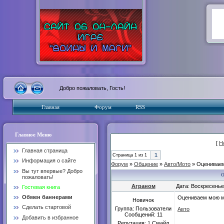
Добро пожаловать, Гость!
Главная
Форум
RSS
Главное Меню
[
Н
Главная страница
1
Страница
1
из
1
Информация о сайте
Форум
»
Общение
»
Авто/Мото
»
Оценивае
Вы тут впервые? Добро
пожаловать!
Аграном
Дата: Воскресенье
Гостевая книга
Обмен баннерами
Оцениваем мою м
Новичок
Сделать стартовой
Группа: Пользователи
Авто
Сообщений:
11
Добавить в избранное
Репутация:
1
Смайл