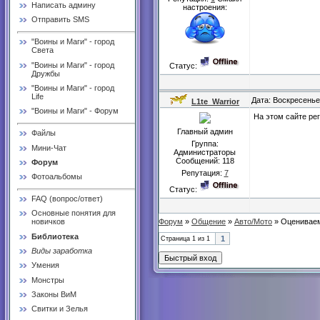
Написать админу
настроения:
Отправить SMS
"Воины и Маги" - город
Света
"Воины и Маги" - город
Статус:
Дружбы
"Воины и Маги" - город
Life
Дата: Воскресенье
L1te_Warrior
"Воины и Маги" - Форум
На этом сайте ре
Главный админ
Файлы
Группа:
Мини-Чат
Администраторы
Сообщений:
118
Форум
Репутация:
7
Фотоальбомы
Статус:
FAQ (вопрос/ответ)
Основные понятия для
Форум
»
Общение
»
Авто/Мото
»
Оценивае
новичков
Библиотека
1
Страница
1
из
1
Виды заработка
Умения
Монстры
Законы ВиМ
Свитки и Зелья