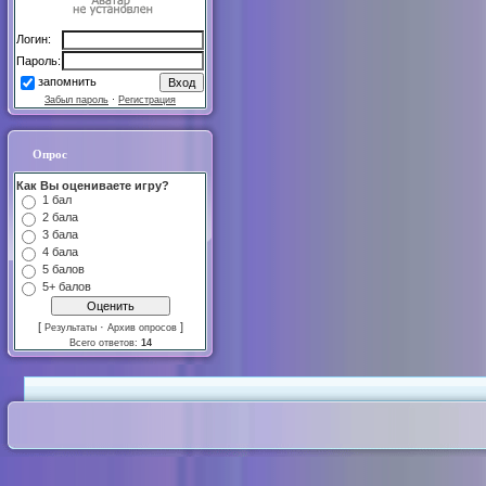
Логин:
Пароль:
запомнить
Забыл пароль
·
Регистрация
Опрос
Как Вы оцениваете игру?
1 бал
2 бала
3 бала
4 бала
5 балов
5+ балов
[
·
]
Результаты
Архив опросов
Всего ответов:
14