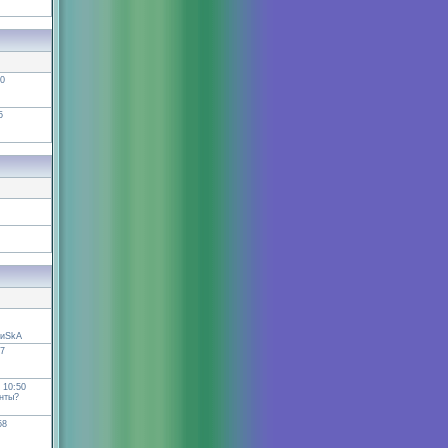
20
5
иSkА
47
 10:50
нты?
58