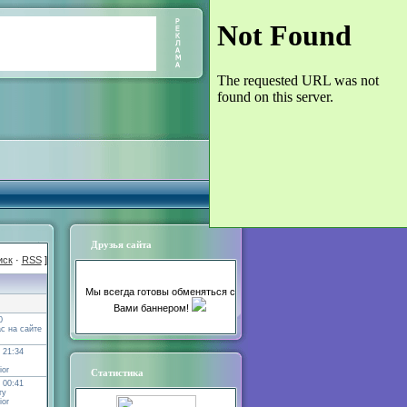
Друзья сайта
иск
·
RSS
]
Мы всегда готовы обменяться с
Вами баннером!
0
с на сайте
 21:34
ior
Статистика
 00:41
ту
ior