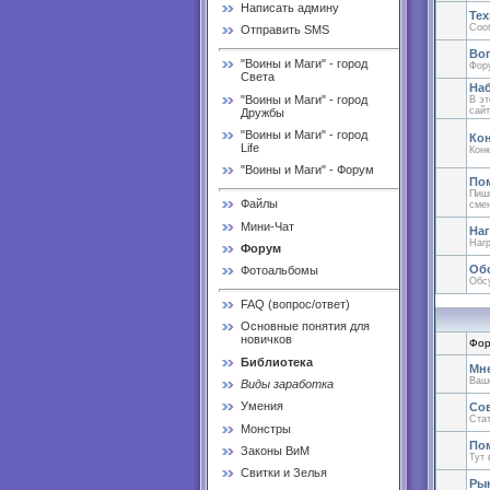
Написать админу
Тех
Сооб
Отправить SMS
Во
"Воины и Маги" - город
Фор
Света
На
"Воины и Маги" - город
В эт
сайт
Дружбы
"Воины и Маги" - город
Ко
Life
Конк
"Воины и Маги" - Форум
По
Пиши
Файлы
смен
Мини-Чат
На
Наг
Форум
Об
Фотоальбомы
Обс
FAQ (вопрос/ответ)
Основные понятия для
новичков
Фор
Библиотека
Мне
Ваше
Виды заработка
Умения
Со
Стат
Монстры
Пом
Законы ВиМ
Тут 
Свитки и Зелья
Ры