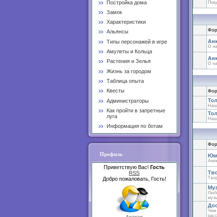
Постройка дома
Поку
Замок
Характеристики
Фор
Альянсы
Анк
Типы персонажей в игре
О н
Амулеты и Кольца
Анк
Растения и Зелья
О н
Жизнь за городом
Таблица опыта
Квесты
Фор
Тол
Администраторы
Наш
Как пройти в запретные
Тол
луга
Наш
Информация по ботам
Фор
Профиль
Юм
Анек
Приветствую Вас!
Гость
Тво
RSS
Тво
Добро пожаловать, Гость!
Му
Люб
музы
Дос
Чем 
рас