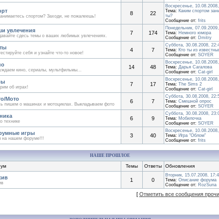
Воскресенье, 10.08.2008,
орт
Тема:
Каким спортом за
8
22
ты?
анимаетесь спортом? Заходи, не пожалеешь!
Сообщение от:
frits
Понедельник, 07.09.2009,
и увлечения
7
174
Тема:
Немного юмора
авайте сдесь темы о ваших любимых увлечениях.
Сообщение от:
Dmitry
Суббота, 30.08.2008, 22:
ты
4
7
Тема:
Кто ты из известн
естируйте себя и узнайте что-то новое!
Сообщение от:
SOYER
Воскресенье, 10.08.2008,
но
14
48
Тема:
Дарья Сагалова
ждаем кино, сериалы, мультфильмы...
Сообщение от:
Cat-girl
Воскресенье, 10.08.2008,
ры
7
17
Тема:
The Sims 2
рим об играх!
Сообщение от:
Cat-girl
Суббота, 30.08.2008, 22:
о/Мото
6
7
Тема:
Смешной опрос
ь пишем о машинах и мотоциклах. Выкладываем фото
Сообщение от:
SOYER
Суббота, 30.08.2008, 23:
ника
6
9
Тема:
Мобилочка
о технике
Сообщение от:
SOYER
Воскресенье, 10.08.2008,
румные игры
3
40
Тема:
Игра "Облом"
 на нашем форуме!!!
Сообщение от:
frits
НАШЕ ПРОШЛОЕ
ум
Темы
Ответы
Обновления
Вторник, 15.07.2008, 17:
хив
1
0
Тема:
Описание форума
ив
Сообщение от:
RozSuna
[
Отметить все сообщения проч