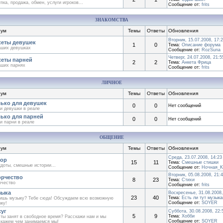
пка, продажа, обмен, услуги игроков...
Сообщение от:
frits
ЗНАКОМСТВА
ум
Темы
Ответы
Обновления
Вторник, 15.07.2008, 17:
еты девушек
1
0
Тема:
Описание форума
аших девушках
Сообщение от:
RozSuna
Четверг, 24.07.2008, 21:5
еты парней
2
2
Тема:
Анкета Фрица
аших парнях
Сообщение от:
frits
ЛИЧНОЕ
ум
Темы
Ответы
Обновления
ько для девушек
0
0
Нет сообщений
и девушки в реале
ько для парней
0
0
Нет сообщений
и парни в реале
ОБЩЕНИЕ
ум
Темы
Ответы
Обновления
Среда, 23.07.2008, 14:23
ор
15
11
Тема:
Смешные стишки
доты, смешные истории...
Сообщение от:
Ночная_K
Вторник, 05.08.2008, 21:
рчество
8
23
Тема:
Стихи
рчество
Сообщение от:
frits
зыка
Воскресенье, 31.08.2008,
23
40
Тема:
Есть ли тут музыка
ишь музыку? Тебе сюда! Обсуждаем всю возможную
Сообщение от:
SOYER
ку!
уг
Суббота, 30.08.2008, 22:
5
9
Тема:
Хобби
ты занят в свободное время? Расскажи нам и мы
Сообщение от:
SOYER
скажем чем занимаемся мы!