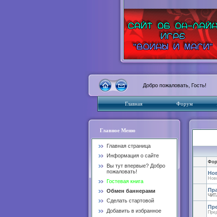
Добро пожаловать, Гость!
Главная
Форум
Главное Меню
Главная страница
Информация о сайте
Фор
Вы тут впервые? Добро
пожаловать!
Но
Ново
Гостевая книга
Пр
Обмен баннерами
ЧИТ
Сделать стартовой
Пр
Добавить в избранное
Пред