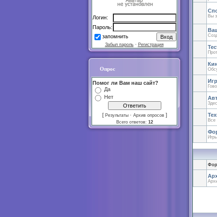
Сп
Вы з
Логин:
Пароль:
Ваш
Созд
запомнить
Забыл пароль
·
Регистрация
Тес
Прот
Ки
Опрос
Обсу
Иг
Помог ли Вам наш сайт?
Гово
Да
Нет
Авт
Здес
[
·
]
Тех
Результаты
Архив опросов
Все 
Всего ответов:
12
Фо
Игры
Фор
Ар
Арх