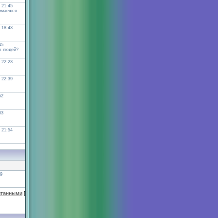
 21:45
нимаешся
 18:43
45
ых людей?
 22:23
 22:39
52
03
 21:54
49
итанными
]