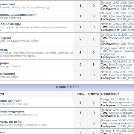
Четверг, 10.07.2008, 16:0
нический
1
0
Тема:
Описание форума
щения о багах, глюках, ошибках и т.д.
Сообщение от:
L1te_Warr
Четверг, 10.07.2008, 16:0
просы администрации
1
0
Тема:
Описание форума
ум для вопросов
Сообщение от:
L1te_Warr
бор команды
Четверг, 10.07.2008, 16:1
1
0
Тема:
Описание форума
ом форуме производится набор команды для нашего
Сообщение от:
L1te_Warr
а
Суббота, 21.02.2009, 11:
нкурсы
Тема:
Наилучший рисунок
2
1
&q...
урсы от администрации сайта
Сообщение от:
L1te_Warr
Понедельник, 04.08.2008,
мощь
Тема:
Интервью с главны
3
9
те сюда, если Вам нужна помощь на сайте. Запросы на
модератор...
у ника принимаются сдесь.
Сообщение от:
frits
Вторник, 05.08.2008, 14:
грады
2
6
Тема:
Новый модератор
рады достойным
Сообщение от:
Darkus
Четверг, 10.07.2008, 16:0
суждение
1
0
Тема:
Описание форума
уждение сайта
Сообщение от:
L1te_Warr
ВОИНЫ И МАГИ
ум
Темы
Ответы
Обновления
Среда, 23.07.2008, 14:14
ния игроков
2
5
Тема:
Что Вы думаете об 
 мнение об этой игре
Сообщение от:
Ночная_K
Четверг, 10.07.2008, 16:2
веты мудрецов
1
0
Тема:
Описание форума
ьи и советы опытных игроков
Сообщение от:
L1te_Warr
Воскресенье, 03.08.2008,
ощь по игре
3
6
Тема:
зачем нужны разны
вы можете задавать вопросы по игре
Сообщение от:
L1te_Warr
Четверг, 24.07.2008, 01:5
нок
2
1
Тема:
Сдам шмот