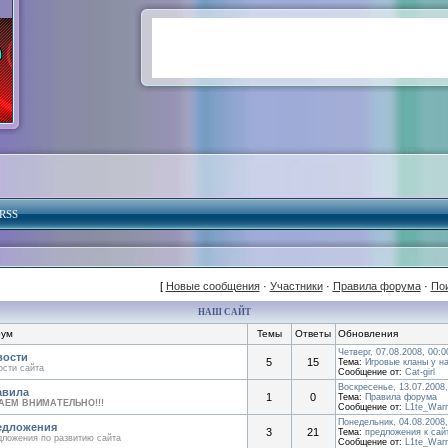
RSS
[
Новые сообщения
·
Участники
·
Правила форума
·
По
НАШ САЙТ
ум
Темы
Ответы
Обновления
Четверг, 07.08.2008, 00:0
вости
5
15
Тема:
Игровые кланы у на
сти сайта
Сообщение от:
Cat-girl
Воскресенье, 13.07.2008,
авила
1
0
Тема:
Правила форума
АЕМ ВНИМАТЕЛЬНО!!!
Сообщение от:
L1te_Warr
Понедельник, 04.08.2008,
едложения
3
21
Тема:
предложения к сай
ложения по развитию сайта
Сообщение от:
L1te_Warr