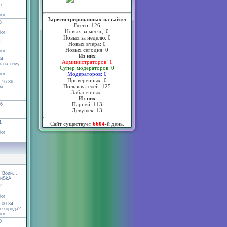
6
ior
Зарегистрированных на сайте:
8
Всего: 126
Новых за месяц: 0
ior
Новых за неделю: 0
1
Новых вчера: 0
Новых сегодня: 0
ior
Из них
34
Администраторов: 1
 на тему
Супер модераторов: 0
Модераторов: 0
ior
Проверенных: 0
 16:36
Пользователей: 125
м
Забаненных:
Из них
Парней: 113
46
Девушек: 13
1
Сайт существует
6604
-й день.
ior
"Воин...
иSkА
2
ior
 00:34
е города?
ior
0