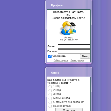
Профиль
Приветствую Вас!
Гость
RSS
Добро пожаловать, Гость!
Логин:
Пароль:
запомнить
Забыл пароль
·
Регистрация
Опрос
Как долго Вы играете в
"Воины и Маги"?
1 год
2 года
3 года
Меньше года
С момента его создания
Еще не играю