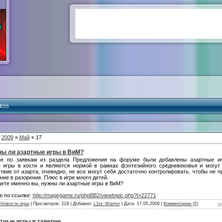
RSS
»
2009
»
Май
» 17
ы ли азартные игры в ВиМ?
не по заявкам из раздела Предложения на форуме были добавлены азартные иг
 игры в кости и являются нормой в рамках фэнтезийного средневековья и могут
твие от азарта, очевидно, не все могут себя достаточно контролировать, чтобы не п
ние в разорение. Плюс в игре много детей.
аете именно вы, нужны ли азартные игры в ВиМ?
е по ссылке:
http://magegame.ru/phpBB2/viewtopic.php?t=22771
:
Новости игры
| Просмотров: 218 | Добавил:
L1te_Warrior
| Дата:
17.05.2009
|
Комментарии (0)
тные игры в таверне