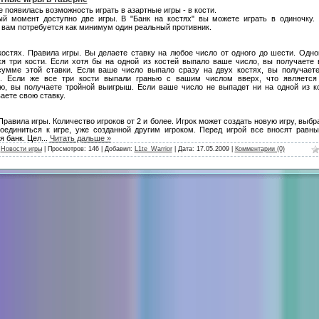
е появилась возможность играть в азартные игры - в кости.
й момент доступно две игры. В "Банк на костях" вы можете играть в одиночку.
 вам потребуется как минимум один реальный противник.
костях. Правила игры. Вы делаете ставку на любое число от одного до шести. Одн
я три кости. Если хотя бы на одной из костей выпало ваше число, вы получаете
сумме этой ставки. Если ваше число выпало сразу на двух костях, вы получает
. Если же все три кости выпали гранью с вашим числом вверх, что является
ю, вы получаете тройной выигрыш. Если ваше число не выпадет ни на одной из к
аете свою ставку.
Правила игры. Количество игроков от 2 и более. Игрок может создать новую игру, выбр
оединиться к игре, уже созданной другим игроком. Перед игрой все вносят равны
 банк. Цел
...
Читать дальше »
:
Новости игры
| Просмотров: 146 | Добавил:
L1te_Warrior
| Дата:
17.05.2009
|
Комментарии (0)