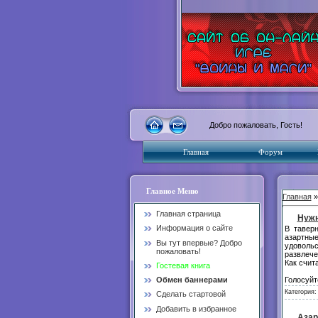
Добро пожаловать, Гость!
Главная
Форум
Главное Меню
Главная
Главная страница
Нужн
Информация о сайте
В тавер
азартные
Вы тут впервые? Добро
удовольс
пожаловать!
развлече
Как счит
Гостевая книга
Голосуйт
Обмен баннерами
Категория
Сделать стартовой
Добавить в избранное
Азар