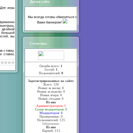
Друзья сайта
 Для игры
Мы всегда готовы обменяться с
овременно
Вами баннером!
 выигрыш,
е двойной
 большой
остей, вы
Статистика
ав ставку,
е ставки,
Онлайн всего:
1
Гостей:
1
Пользователей:
0
Зарегистрированных на сайте:
Всего: 126
Новых за месяц: 0
Новых за неделю: 0
Новых вчера: 0
Новых сегодня: 0
Из них
Администраторов: 1
Супер модераторов: 0
Модераторов: 0
Проверенных: 0
Пользователей: 125
Забаненных:
Из них
Парней: 113