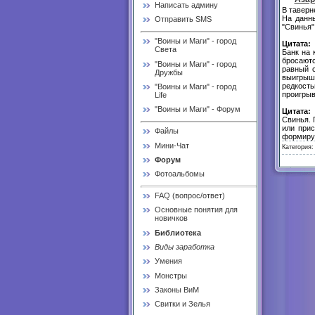
Написать админу
В таверн
На данны
Отправить SMS
"Свинья"
"Воины и Маги" - город
Цитата:
Света
Банк на 
бросаютс
"Воины и Маги" - город
равный 
Дружбы
выигрыш
редкость
"Воины и Маги" - город
проигрыв
Life
"Воины и Маги" - Форум
Цитата:
Свинья. 
или прис
Файлы
формируя
Мини-Чат
Категория
Форум
Фотоальбомы
FAQ (вопрос/ответ)
Основные понятия для
новичков
Библиотека
Виды заработка
Умения
Монстры
Законы ВиМ
Свитки и Зелья