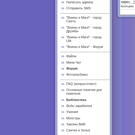
через
...
Ч
Написать админу
Категория
Отправить SMS
"Воины и Маги" - город
Света
"Воины и Маги" - город
Дружбы
"Воины и Маги" - город
Life
"Воины и Маги" - Форум
Файлы
Мини-Чат
Форум
Фотоальбомы
FAQ (вопрос/ответ)
Основные понятия для
новичков
Библиотека
Виды заработка
Умения
Монстры
Законы ВиМ
Свитки и Зелья