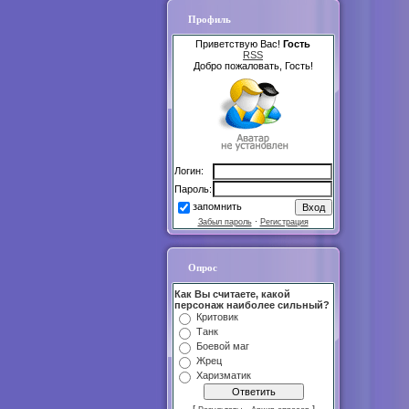
Профиль
Приветствую Вас!
Гость
RSS
Добро пожаловать, Гость!
Логин:
Пароль:
запомнить
Забыл пароль
·
Регистрация
Опрос
Как Вы считаете, какой
персонаж наиболее сильный?
Критовик
Танк
Боевой маг
Жрец
Харизматик