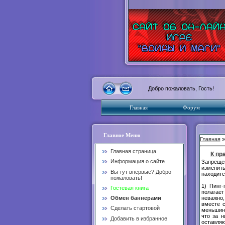
Добро пожаловать, Гость!
Главная
Форум
Главное Меню
Главная
Главная страница
К пр
Информация о сайте
Запрещен
изменить
Вы тут впервые? Добро
находитс
пожаловать!
1) Пинг-
Гостевая книга
полагает
неважно,
Обмен баннерами
вместе с
Сделать стартовой
меньшинс
что за н
Добавить в избранное
оставляю