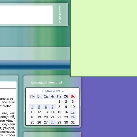
Календарь новостей
«
Май 2009
»
Пн
Вт
Ср
Чт
Пт
Сб
Вс
редлагает
1
2
3
к всё ещё
т быть:
4
5
6
7
8
9
10
11
12
13
14
15
16
17
 его, как
ообщений,
18
19
20
21
22
23
24
все уйдут
25
26
27
28
29
30
31
х случаев
, увидев,
апоследок
ру, чтобы