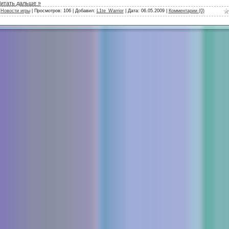
итать дальше »
:
Новости игры
| Просмотров: 106 | Добавил:
L1te_Warrior
| Дата:
06.05.2009
|
Комментарии (0)