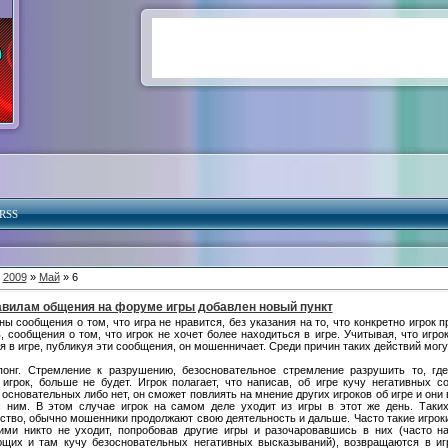
RSS
»
2009
»
Май
» 6
авилам общения на форуме игры добавлен новый пункт
ы сообщения о том, что игра не нравится, без указания на то, что конкретно игрок п
, сообщения о том, что игрок не хочет более находиться в игре. Учитывая, что игро
я в игре, публикуя эти сообщения, он мошенничает. Среди причин таких действий могу
понг. Стремление к разрушению, безосновательное стремление разрушить то, где
 игрок, больше не будет. Игрок полагает, что написав, об игре кучу негативных с
 основательных либо нет, он сможет повлиять на мнение других игроков об игре и они 
 ним. В этом случае игрок на самом деле уходит из игры в этот же день. Таки
тво, обычно мошенники продолжают свою деятельность и дальше. Часто такие игроки
ими никто не уходит, попробовав другие игры и разочаровавшись в них (часто н
щих и там кучу безосновательных негативных высказываний), возвращаются в иг