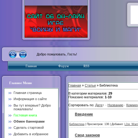
Добро пожаловать, Гость!
Главная
Форум
RSS
Главное Меню
Главная
»
Статьи
» Библиотека
Главная страница
В категории материалов:
29
Показано материалов:
1-10
Информация о сайте
Сортировать по:
Дате
↑
·
Названию
·
Комме
Вы тут впервые? Добро
пожаловать!
Введение
Гостевая книга
Обмен баннерами
Библиотека
| Просмотров: 136 | Добавил:
L1te_Warr
Сделать стартовой
Добавить в избранное
Свод законов