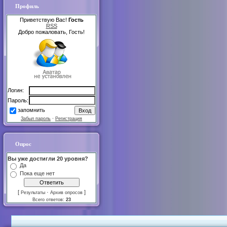
Профиль
Приветствую Вас!
Гость
RSS
Добро пожаловать, Гость!
Логин:
Пароль:
запомнить
Забыл пароль
·
Регистрация
Опрос
Вы уже достигли 20 уровня?
Да
Пока еще нет
[
·
]
Результаты
Архив опросов
Всего ответов:
23