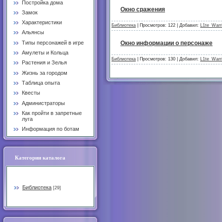
Постройка дома
Окно сражения
Замок
Характеристики
Библиотека
| Просмотров: 122 | Добавил:
L1te_Warr
Альянсы
Типы персонажей в игре
Окно информации о персонаже
Амулеты и Кольца
Библиотека
| Просмотров: 130 | Добавил:
L1te_Warr
Растения и Зелья
Жизнь за городом
Таблица опыта
Квесты
Администраторы
Как пройти в запретные
луга
Информация по ботам
Категории каталога
Библиотека
[29]