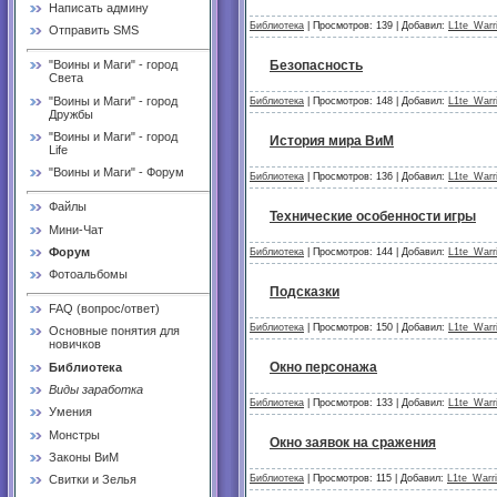
Написать админу
Библиотека
| Просмотров: 139 | Добавил:
L1te_Warr
Отправить SMS
Безопасность
"Воины и Маги" - город
Света
"Воины и Маги" - город
Библиотека
| Просмотров: 148 | Добавил:
L1te_Warr
Дружбы
"Воины и Маги" - город
История мира ВиМ
Life
"Воины и Маги" - Форум
Библиотека
| Просмотров: 136 | Добавил:
L1te_Warr
Файлы
Технические особенности игры
Мини-Чат
Форум
Библиотека
| Просмотров: 144 | Добавил:
L1te_Warr
Фотоальбомы
Подсказки
FAQ (вопрос/ответ)
Библиотека
| Просмотров: 150 | Добавил:
L1te_Warr
Основные понятия для
новичков
Окно персонажа
Библиотека
Виды заработка
Библиотека
| Просмотров: 133 | Добавил:
L1te_Warr
Умения
Монстры
Окно заявок на сражения
Законы ВиМ
Библиотека
| Просмотров: 115 | Добавил:
L1te_Warri
Свитки и Зелья