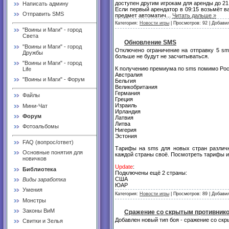
доступен другим игрокам для аренды до 21
Написать админу
Если первый арендатор в 09:15 возьмёт ва
Отправить SMS
предмет автоматич
...
Читать дальше »
Категория:
Новости игры
| Просмотров: 92 | Добави
"Воины и Маги" - город
Света
Обновление SMS
"Воины и Маги" - город
Отключено ограничение на отправку 5 sm
Дружбы
больше не будут не засчитываться.
"Воины и Маги" - город
К получению премиума по sms помимо Росс
Life
Австралия
"Воины и Маги" - Форум
Бельгия
Великобритания
Германия
Файлы
Греция
Израиль
Мини-Чат
Ирландия
Форум
Латвия
Литва
Фотоальбомы
Нигерия
Эстония
FAQ (вопрос/ответ)
Тарифы на sms для новых стран различн
Основные понятия для
каждой страны своё. Посмотреть тарифы и
новичков
Update
:
Библиотека
Подключены ещё 2 страны:
США
Виды заработка
ЮАР
Умения
Категория:
Новости игры
| Просмотров: 89 | Добави
Монстры
Законы ВиМ
Сражение со скрытым противник
Добавлен новый тип боя - сражение со ск
Свитки и Зелья