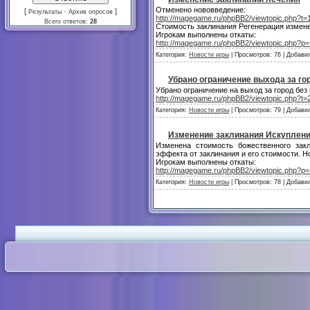
Отменено нововведение:
[
·
]
Результаты
Архив опросов
http://magegame.ru/phpBB2/viewtopic.php?t=
Всего ответов:
28
Стоимость заклинания Регенерация измене
Игрокам выполнены откаты:
http://magegame.ru/phpBB2/viewtopic.php?
Категория:
Новости игры
| Просмотров: 76 | Добави
Убрано ограничение выхода за го
Убрано ограничение на выход за город без
http://magegame.ru/phpBB2/viewtopic.php?t=
Категория:
Новости игры
| Просмотров: 79 | Добави
Изменение заклинания Искуплен
Изменена стоимость божественного зак
эффекта от заклинания и его стоимости. Н
Игрокам выполнены откаты:
http://magegame.ru/phpBB2/viewtopic.php?
Категория:
Новости игры
| Просмотров: 78 | Добави