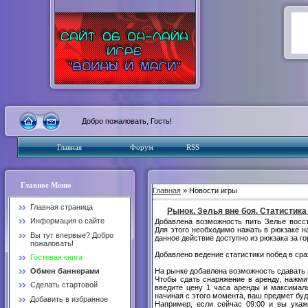
Добро пожаловать, Гость!
Главная
Форум
RSS
Главное Меню
Главная
» Новости игры
Главная страница
Рынок. Зелья вне боя. Статистик
Информация о сайте
Добавлена возможность пить Зелье восст
Для этого необходимо нажать в рюкзаке н
Вы тут впервые? Добро
данное действие доступно из рюкзака за г
пожаловать!
Добавлено ведение статистики побед в ср
Гостевая книга
На рынке добавлена возможность сдавать 
Обмен баннерами
Чтобы сдать снаряжение в аренду, нажми
Сделать стартовой
введите цену 1 часа аренды и максималь
начиная с этого момента, ваш предмет буд
Добавить в избранное
Например, если сейчас 09:00 и вы ука