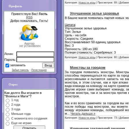
Категория:
Новости игры
| Просмотров: 89 | Добави
Профиль
Улучшенное зелье здоровья
Приветствую Вас!
Гость
RSS
В Башне магов появилась партия новых зе
Добро пожаловать, Гость!
Цитата
:
Улучшенное зелье здоровья
Тип: Зелье
Цель - на себя
Скорость: Средняя
Восстанавливает 50 единиц здоровья
Вес: 3
Прочность: 180 из 180
Полная стоимость: Серебряных: 3
Логин:
Категория:
Новости игры
| Просмотров: 80 | Добави
Пароль:
запомнить
Монстры за городом
Забыл пароль
·
Регистрация
За городом появились монстры. Монстры
способны перемещаться по карте за горо
агрессивными и пытаются напасть на ва
монстра, в этом случае, как и при аткак
Опрос
вида команда на команду на карте сражени
Другие игроки сами выбирают команду, за
Как долго Вы играете в
против монстра, так и за монстра против
"Воины и Маги"?
монстров.
1 год
Как и во всех сражениях за городом вы не
2 года
после победы над монстром, вы можете 
3 года
между игроками команды, победившей мон
м
...
Читать дальше »
Меньше года
Категория:
Новости игры
| Просмотров: 73 | Добави
С момента его создания
Еще не играю
Изменение заклинаний лечения