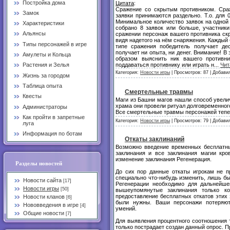
Постройка дома
Цитата
:
Сражение со скрытым противником. Сра
Замок
заявки принимаются раздельно. Т.о. для 0,
Минимальное количество заявок на одной 
Характеристики
собрано 8 заявок или больше, участник
Альянсы
сражении персонаж вашего противника скр
видя надетого на нём снаряжения. Каждый 
Типы персонажей в игре
типе сражения победитель получает де
получает ни опыта, ни денег. Внимание! В
Амулеты и Кольца
образом выяснить ник вашего противни
поддаваться противнику или играть н
...
Чит
Растения и Зелья
Категория:
Новости игры
| Просмотров: 87 | Добави
Жизнь за городом
Таблица опыта
Смертельные травмы
Квесты
Маги из Башни магов нашли способ увели
храма они провели ритуал долговременног
Администраторы
Все смертельные травмы персонажей тепер
Как пройти в запретные
Категория:
Новости игры
| Просмотров: 79 | Добави
луга
Информация по ботам
Откаты заклинаний
Возможно введение временных бесплатны
заклинания и все заклинания магии кро
изменение заклинания Регенерация.
Разделы новостей
До сих пор данные откаты игрокам не пр
специально что-нибудь изменить, лишь бы
Новости сайта
[17]
Регенерации необходимо для дальнейшег
Новости игры
[50]
вышеупомянутые заклинания только к
предоставление бесплатных откатов этих 
Новости кланов
[6]
были нужны. Ваши персонажи потеряют 
Нововведения в игре
[4]
умений.
Общие новости
[7]
Для выявления процентного соотношения т
только пострадает создан данный опрос. Пр