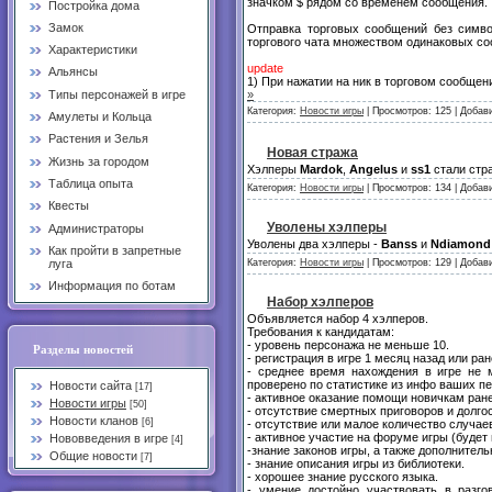
значком $ рядом со временем сообщения.
Постройка дома
Замок
Отправка торговых сообщений без символ
торгового чата множеством одинаковых со
Характеристики
update
Альянсы
1) При нажатии на ник в торговом сообщен
Типы персонажей в игре
»
Категория:
Новости игры
| Просмотров: 125 | Добав
Амулеты и Кольца
Растения и Зелья
Новая стража
Жизнь за городом
Хэлперы
Mardok
,
Angelus
и
ss1
стали стр
Таблица опыта
Категория:
Новости игры
| Просмотров: 134 | Добав
Квесты
Уволены хэлперы
Администраторы
Уволены два хэлперы -
Banss
и
Ndiamond
Как пройти в запретные
луга
Категория:
Новости игры
| Просмотров: 129 | Добав
Информация по ботам
Набор хэлперов
Объявляется набор 4 хэлперов.
Требования к кандидатам:
- уровень персонажа не меньше 10.
Разделы новостей
- регистрация в игре 1 месяц назад или ран
- среднее время нахождения в игре не 
проверено по статистике из инфо ваших п
Новости сайта
[17]
- активное оказание помощи новичкам ране
Новости игры
[50]
- отсутствие смертных приговоров и долго
Новости кланов
[6]
- отсутствие или малое количество случае
- активное участие на форуме игры (будет
Нововведения в игре
[4]
-знание законов игры, а также дополнител
Общие новости
[7]
- знание описания игры из библиотеки.
- хорошее знание русского языка.
- умение достойно участвовать в разго