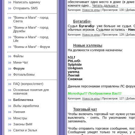
обеспечивает одно место в доме (в доме 
Написать админу
комнате одно
...
Читать дальше »
Отправить SMS
Категория:
Новости игры
| Просмотров: 130 | Добав
"Воины и Маги" - город
БугагаБу-
Света
Судья
БугагаБу-
уже больше не судья. 
"Воины и Маги" - город
обычных игроков. Судьями остались -
Нян
Дружбы
Категория:
Новости игры
| Просмотров: 128 | Добав
"Воины и Маги" - город
Life
Новые хэлперы
"Воины и Маги" - Форум
На должности хэлперов назначены:
Файлы
h1Lf
PitLorD-
Мини-Чат
Sylphide
Un4given
Форум
yarema
Фотоальбомы
Лентяй
Снежная
FAQ (вопрос/ответ)
Данным персонажам отправлены ЛС форума
Основные понятия для
Молодцы!!! Поздравляем Вас!!!
новичков
Категория:
Новости игры
| Просмотров: 127 | Добав
Библиотека
Виды заработка
Торговый чат
Умения
Чтобы включить торговый чат нужно устан
выключить - снять. По умолчанию торг
Монстры
запоминать.
Законы ВиМ
Чтобы отправить торговое сообщение, пост
Свитки и Зелья
Сообщение увидят только те игроки, у 