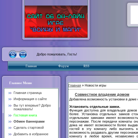
Добро пожаловать, Гость!
Главная
Форум
RSS
Главное Меню
Главная
» Новости игры
Главная страница
Совместное владение домом
Информация о сайте
Добавлена возможность установки в доме 
Вы тут впервые? Добро
Установить отдельные замки.
пожаловать!
Функция доступна для владельцев домов 
более. Установка отдельных замков ст
Гостевая книга
отдельными замками имеют возможность
персонажам. После передачи комнаты она
Обмен баннерами
дома не имеет возможности более выдав
Сделать стартовой
гостей в эту комнату либо выгонять к
возможность раздавать другим персонажам
Добавить в избранное
комнату в любое время, независимо 