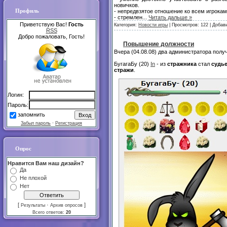
новичков.
Профиль
- непредвзятое отношение ко всем игрокам
- стремлен
...
Читать дальше »
Приветствую Вас!
Гость
Категория:
Новости игры
| Просмотров: 122 | Добав
RSS
Добро пожаловать, Гость!
Повышение должности
Вчера (04.08.08) два администратора полу
БугагаБу (20)
In
- из
стражника
стал
судь
стражи
.
Логин:
Пароль:
запомнить
Забыл пароль
·
Регистрация
Опрос
Нравится Вам наш дизайн?
Да
Не плохой
Нет
[
·
]
Результаты
Архив опросов
Всего ответов:
20