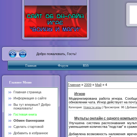
Добро пожаловать, Гость!
Главная
Форум
RSS
Главное Меню
Главная
»
2009
»
Май
» 4
Главная страница
Игнор
Информация о сайте
Модернизирована работа игнора. Сообщ
обновлении чата. Игнор действует на почту
Вы тут впервые? Добро
Категория:
Новости игры
| Просмотров: 96 | Добави
пожаловать!
Гостевая книга
Мульты онлайн с одного компьют
Обмен баннерами
Улучшена система распознавания мульт
уменьшения количества "подстав" в сражен
Сделать стартовой
Добавить в избранное
Добавлена возможность наложения жрече