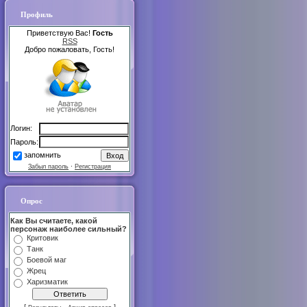
Профиль
Приветствую Вас!
Гость
RSS
Добро пожаловать, Гость!
Логин:
Пароль:
запомнить
Забыл пароль
·
Регистрация
Опрос
Как Вы считаете, какой
персонаж наиболее сильный?
Критовик
Танк
Боевой маг
Жрец
Харизматик