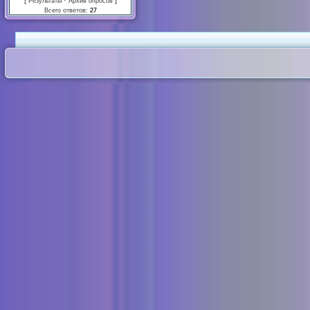
[
·
]
Результаты
Архив опросов
Всего ответов:
27