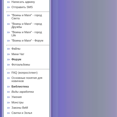
Написать админу
Отправить SMS
"Воины и Маги" - город
Света
"Воины и Маги" - город
Дружбы
"Воины и Маги" - город
Life
"Воины и Маги" - Форум
Файлы
Мини-Чат
Форум
Фотоальбомы
FAQ (вопрос/ответ)
Основные понятия для
новичков
Библиотека
Виды заработка
Умения
Монстры
Законы ВиМ
Свитки и Зелья