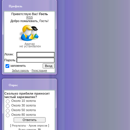
Профиль
Приветствую Вас!
Гость
RSS
Добро пожаловать, Гость!
Логин:
Пароль:
запомнить
Забыл пароль
·
Регистрация
Опрос
Сколько прибили приносит
чистый харизматик?
Около 10 золота
Около 30 золота
Около 50 золота
Около 80 золота
[
·
]
Результаты
Архив опросов
Всего ответов:
20