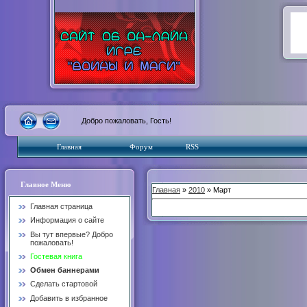
Добро пожаловать, Гость!
Главная
Форум
RSS
Главное Меню
Главная
»
2010
» Март
Главная страница
Информация о сайте
Вы тут впервые? Добро
пожаловать!
Гостевая книга
Обмен баннерами
Сделать стартовой
Добавить в избранное