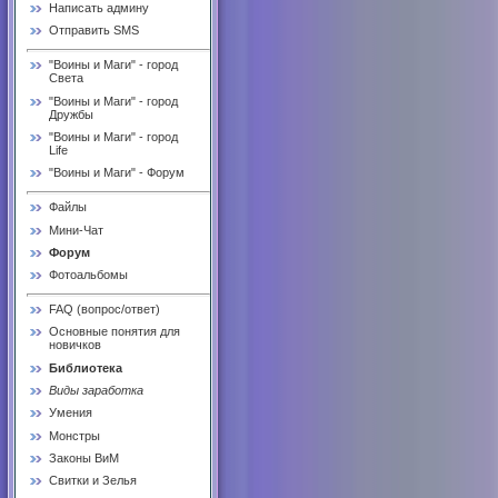
Написать админу
Отправить SMS
"Воины и Маги" - город
Света
"Воины и Маги" - город
Дружбы
"Воины и Маги" - город
Life
"Воины и Маги" - Форум
Файлы
Мини-Чат
Форум
Фотоальбомы
FAQ (вопрос/ответ)
Основные понятия для
новичков
Библиотека
Виды заработка
Умения
Монстры
Законы ВиМ
Свитки и Зелья