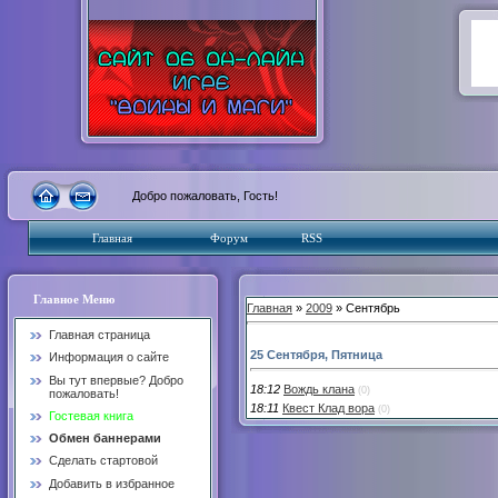
Добро пожаловать, Гость!
Главная
Форум
RSS
Главное Меню
Главная
»
2009
» Сентябрь
Главная страница
25 Сентября, Пятница
Информация о сайте
Вы тут впервые? Добро
18:12
Вождь клана
(0)
пожаловать!
18:11
Квест Клад вора
(0)
Гостевая книга
Обмен баннерами
Сделать стартовой
Добавить в избранное