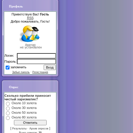
Профиль
Приветствую Вас!
Гость
RSS
Добро пожаловать, Гость!
Логин:
Пароль:
запомнить
Забыл пароль
·
Регистрация
Опрос
Сколько прибили приносит
чистый харизматик?
Около 10 золота
Около 30 золота
Около 50 золота
Около 80 золота
[
·
]
Результаты
Архив опросов
Всего ответов:
20