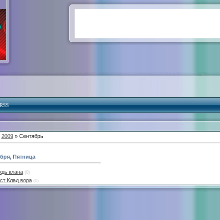
RSS
»
2009
» Сентябрь
ября, Пятница
дь клана
(0)
ст Клад вора
(0)