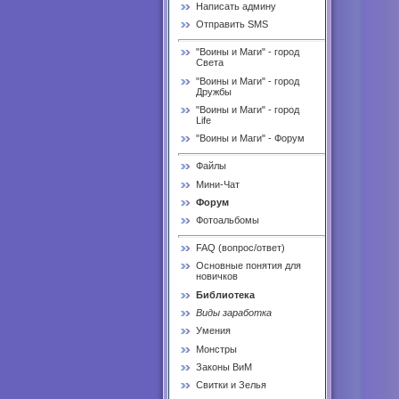
Написать админу
Отправить SMS
"Воины и Маги" - город
Света
"Воины и Маги" - город
Дружбы
"Воины и Маги" - город
Life
"Воины и Маги" - Форум
Файлы
Мини-Чат
Форум
Фотоальбомы
FAQ (вопрос/ответ)
Основные понятия для
новичков
Библиотека
Виды заработка
Умения
Монстры
Законы ВиМ
Свитки и Зелья