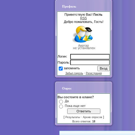
Профиль
Приветствую Вас!
Гость
RSS
Добро пожаловать, Гость!
Логин:
Пароль:
запомнить
Забыл пароль
·
Регистрация
Опрос
Вы состоите в клане?
Да
Пока еще нет
[
·
]
Результаты
Архив опросов
Всего ответов:
18