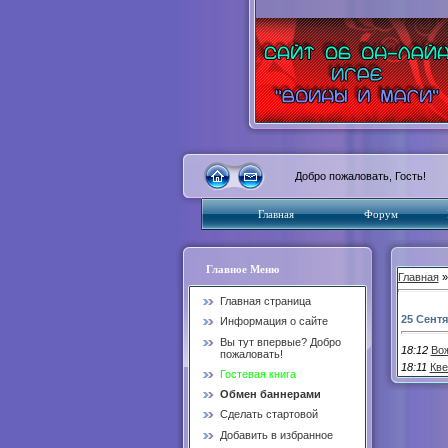
Добро пожаловать, Гость!
Главная
Форум
Главное Меню
Главная
Главная страница
25 Сент
Информация о сайте
Вы тут впервые? Добро
18:12
Вож
пожаловать!
18:11
Кве
Гостевая книга
Обмен баннерами
Сделать стартовой
Добавить в избранное