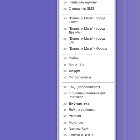
Написать админу
Отправить SMS
"Воины и Маги" - город
Света
"Воины и Маги" - город
Дружбы
"Воины и Маги" - город
Life
"Воины и Маги" - Форум
Файлы
Мини-Чат
Форум
Фотоальбомы
FAQ (вопрос/ответ)
Основные понятия для
новичков
Библиотека
Виды заработка
Умения
Монстры
Законы ВиМ
Свитки и Зелья