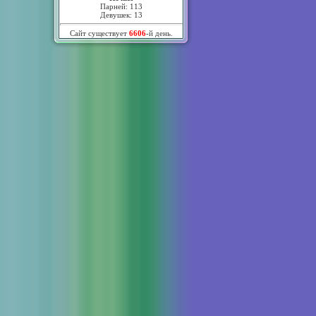
Парней: 113
Девушек: 13
Сайт существует
6606
-й день.