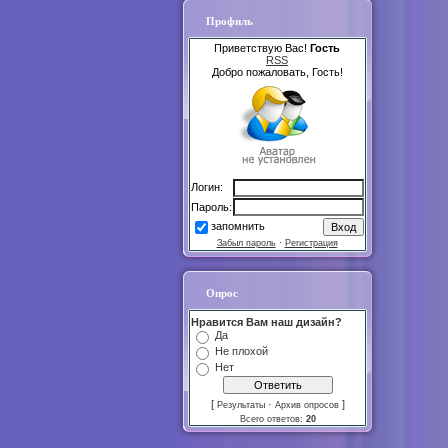
Профиль
Приветствую Вас!
Гость
RSS
Добро пожаловать, Гость!
Логин:
Пароль:
запомнить
Забыл пароль
·
Регистрация
Опрос
Нравится Вам наш дизайн?
Да
Не плохой
Нет
[
·
]
Результаты
Архив опросов
Всего ответов:
20