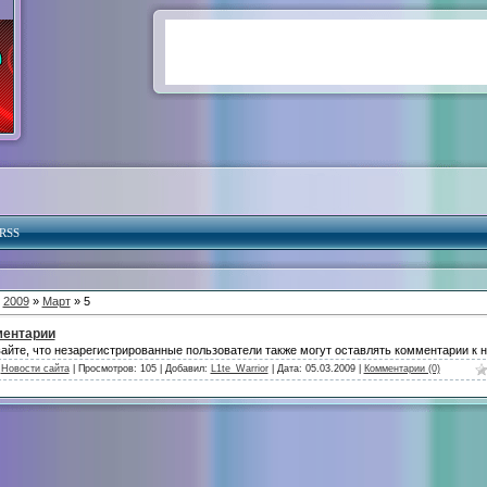
RSS
»
2009
»
Март
» 5
ентарии
айте, что незарегистрированные пользователи также могут оставлять комментарии к 
:
Новости сайта
| Просмотров: 105 | Добавил:
L1te_Warrior
| Дата:
05.03.2009
|
Комментарии (0)