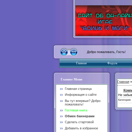
Добро пожаловать, Гость!
Главная
Форум
Главное Меню
Главная
Главная страница
Комм
Информация о сайте
Не забыв
Категория
Вы тут впервые? Добро
пожаловать!
Гостевая книга
Обмен баннерами
Сделать стартовой
Добавить в избранное