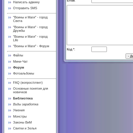
Email:
Написать админу
Отправить SMS
"Воины и Маги" - город
Света
"Воины и Маги" - город
Дружбы
"Воины и Маги" - город
Life
"Воины и Маги" - Форум
Код *:
Файлы
Мини-Чат
Форум
Фотоальбомы
FAQ (вопрос/ответ)
Основные понятия для
новичков
Библиотека
Виды заработка
Умения
Монстры
Законы ВиМ
Свитки и Зелья