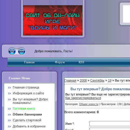
Добро пожаловать, Гость!
Главная
Форум
RSS
Главное Меню
Главная
»
2008
»
Сентябрь
»
19
» Вы тут вп
Главная страница
Вы тут впервые? Добро пожалова
Информация о сайте
Вы тут впервые? Вы еще не зарегистриров
Как зарегистрироваться
Вы тут впервые? Добро
пожаловать!
Категория:
Общие новости
| Просмотров: 139 | Доб
Гостевая книга
Всего комментариев:
0
Обмен баннерами
Сделать стартовой
Имя *:
Добавить в избранное