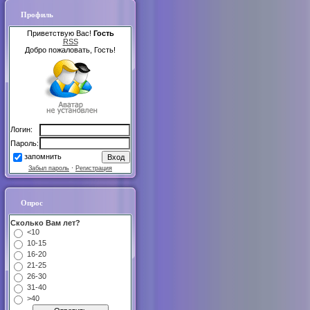
Профиль
Приветствую Вас!
Гость
RSS
Добро пожаловать, Гость!
Логин:
Пароль:
запомнить
Забыл пароль
·
Регистрация
Опрос
Сколько Вам лет?
<10
10-15
16-20
21-25
26-30
31-40
>40