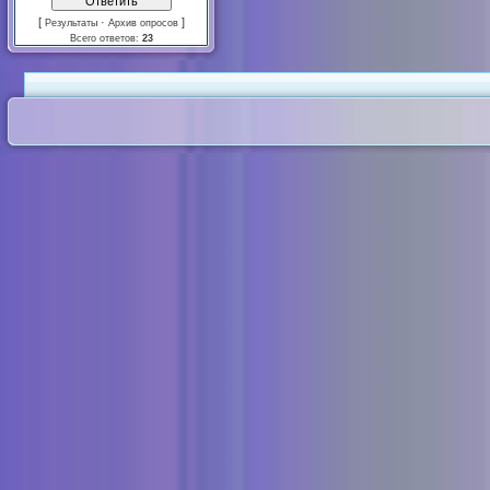
[
·
]
Результаты
Архив опросов
Всего ответов:
23