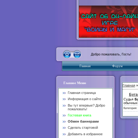
Добро пожаловать, Гость!
Главная
Форум
Главное Меню
Главная
Главная страница
Буга
Информация о сайте
Судья
Б
обычных 
Вы тут впервые? Добро
Категория
пожаловать!
Гостевая книга
Обмен баннерами
Сделать стартовой
Добавить в избранное