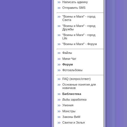
Написать админу
Отправить SMS
"Воины и Маги" - город
Света
"Воины и Маги" - город
Дружбы
"Воины и Маги" - город
Life
"Воины и Маги" - Форум
Файлы
Мини-Чат
Форум
Фотоальбомы
FAQ (вопрос/ответ)
Основные понятия для
новичков
Библиотека
Виды заработка
Умения
Монстры
Законы ВиМ
Свитки и Зелья