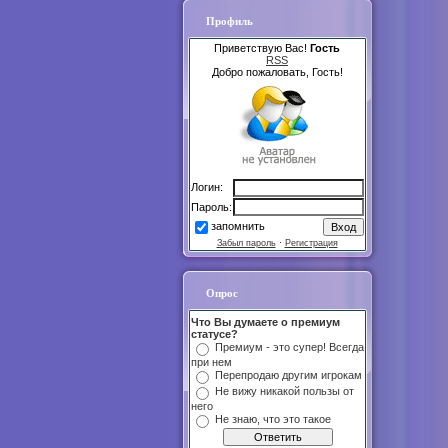
Профиль
Приветствую Вас!
Гость
RSS
Добро пожаловать, Гость!
Логин:
Пароль:
запомнить
Забыл пароль
·
Регистрация
Опрос
Что Вы думаете о премиум
статусе?
Премиум - это супер! Всегда
при нем
Перепродаю другим игрокам
Не вижу никакой пользы от
него
Не знаю, что это такое