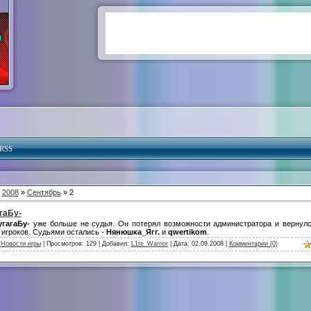
RSS
»
2008
»
Сентябрь
» 2
гаБу-
угагаБу-
уже больше не судья. Он потерял возможности администратора и вернул
игроков. Судьями остались -
Нянюшка_Ягг.
и
qwertikom
.
:
Новости игры
| Просмотров: 129 | Добавил:
L1te_Warrior
| Дата:
02.09.2008
|
Комментарии (0)