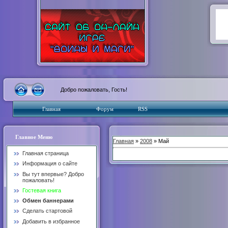
Добро пожаловать, Гость!
Главная
Форум
RSS
Главное Меню
Главная
»
2008
» Май
Главная страница
Информация о сайте
Вы тут впервые? Добро
пожаловать!
Гостевая книга
Обмен баннерами
Сделать стартовой
Добавить в избранное