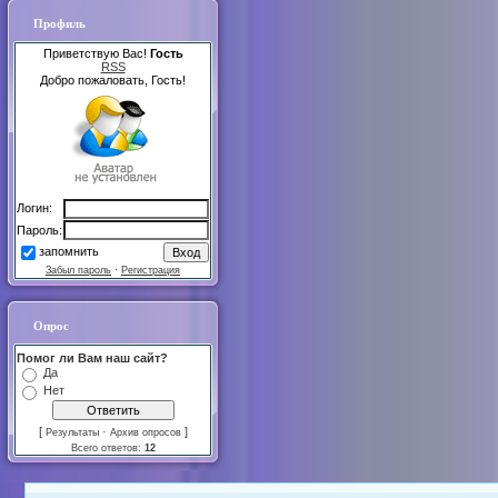
Профиль
Приветствую Вас!
Гость
RSS
Добро пожаловать, Гость!
Логин:
Пароль:
запомнить
Забыл пароль
·
Регистрация
Опрос
Помог ли Вам наш сайт?
Да
Нет
[
·
]
Результаты
Архив опросов
Всего ответов:
12