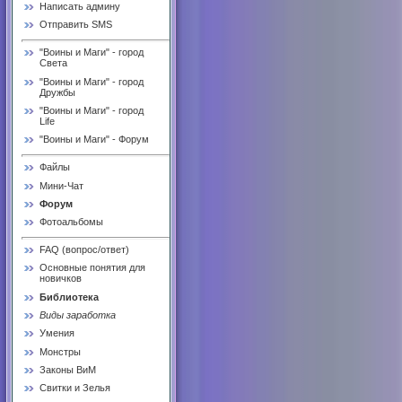
Написать админу
Отправить SMS
"Воины и Маги" - город
Света
"Воины и Маги" - город
Дружбы
"Воины и Маги" - город
Life
"Воины и Маги" - Форум
Файлы
Мини-Чат
Форум
Фотоальбомы
FAQ (вопрос/ответ)
Основные понятия для
новичков
Библиотека
Виды заработка
Умения
Монстры
Законы ВиМ
Свитки и Зелья