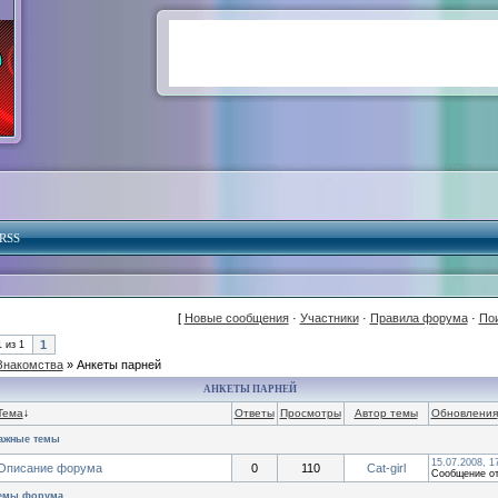
RSS
[
Новые сообщения
·
Участники
·
Правила форума
·
По
1
1
из
1
Знакомства
»
Анкеты парней
АНКЕТЫ ПАРНЕЙ
Тема
↓
Ответы
Просмотры
Автор темы
Обновления
ажные темы
15.07.2008, 1
Описание форума
0
110
Cat-girl
Сообщение о
емы форума