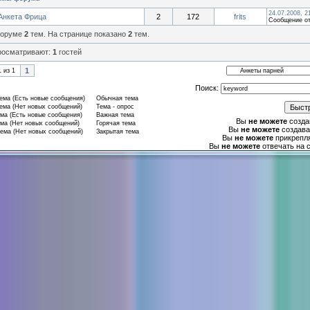
24.07.2008, 2
Анкета Фрица
2
172
frits
Сообщение о
форуме
2
тем. На странице показано
2
тем.
росматривают:
1
гостей
1
1
из
1
Поиск:
ма (Есть новые сообщения)
Обычная тема
ма (Нет новых сообщений)
Тема - опрос
ма (Есть новые сообщения)
Важная тема
Вы
не можете
созда
ма (Нет новых сообщений)
Горячая тема
Вы
не можете
создава
ема (Нет новых сообщений)
Закрытая тема
Вы
не можете
прикрепл
Вы
не можете
отвечать на 