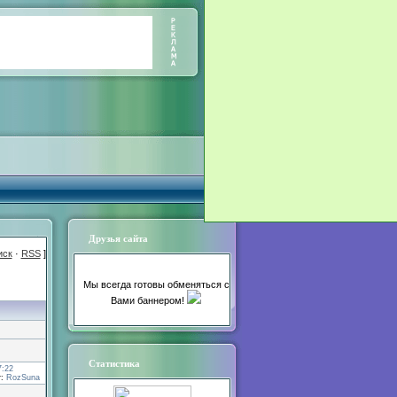
Друзья сайта
иск
·
RSS
]
Мы всегда готовы обменяться с
Вами баннером!
Статистика
7:22
т:
RozSuna