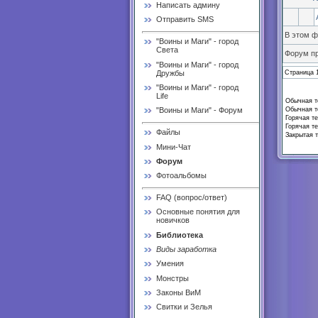
Написать админу
Отправить SMS
В этом 
"Воины и Маги" - город
Света
Форум п
"Воины и Маги" - город
Дружбы
Страница
"Воины и Маги" - город
Life
Обычная те
Обычная те
"Воины и Маги" - Форум
Горячая те
Горячая те
Файлы
Закрытая т
Мини-Чат
Форум
Фотоальбомы
FAQ (вопрос/ответ)
Основные понятия для
новичков
Библиотека
Виды заработка
Умения
Монстры
Законы ВиМ
Свитки и Зелья