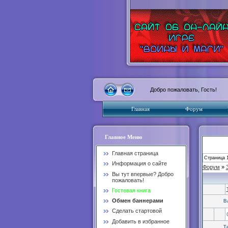
Добро пожаловать, Гость!
Главная
Форум
Главное Меню
Главная страница
Страница
Информация о сайте
Форум
»
Вы тут впервые? Добро
пожаловать!
Гостевая книга
Обмен баннерами
В
Сделать стартовой
Добавить в избранное
Т