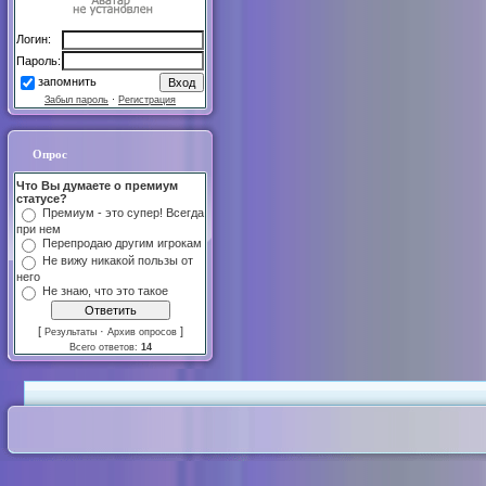
Логин:
Пароль:
запомнить
Забыл пароль
·
Регистрация
Опрос
Что Вы думаете о премиум
статусе?
Премиум - это супер! Всегда
при нем
Перепродаю другим игрокам
Не вижу никакой пользы от
него
Не знаю, что это такое
[
·
]
Результаты
Архив опросов
Всего ответов:
14