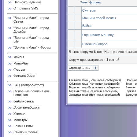
Написать админу
Темы форума
Отправить SMS
Скутеры
"Воины и Маги" - город
Машина твоей мечты
Света
Байки
"Воины и Маги" - город
Дружбы
Оцениваем машину
"Воины и Маги" - город
Life
Смешной опрос
"Воины и Маги" - Форум
В этом форуме
6
тем. На странице показа
Файлы
Форум просматривают:
1
гостей
Мини-Чат
1
Страница
1
из
1
Форум
Фотоальбомы
Обычная тема (Есть новые сообщения)
Обычная
Обычная тема (Нет новых сообщений)
Тема - о
FAQ (вопрос/ответ)
Горячая тема (Есть новые сообщения)
Важная 
Основные понятия для
Горячая тема (Нет новых сообщений)
Горячая 
новичков
Закрытая тема (Нет новых сообщений)
Закрытая
Библиотека
Виды заработка
Умения
Монстры
Законы ВиМ
Свитки и Зелья