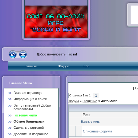
Добро пожаловать, Гость!
Главная
Форум
RSS
Главное Меню
[
Н
Главная страница
1
Страница
1
из
1
Информация о сайте
Форум
»
Общение
»
Авто/Мото
Вы тут впервые? Добро
пожаловать!
Тема
Гостевая книга
Обмен баннерами
Важные темы
Сделать стартовой
Описание форума
Добавить в избранное