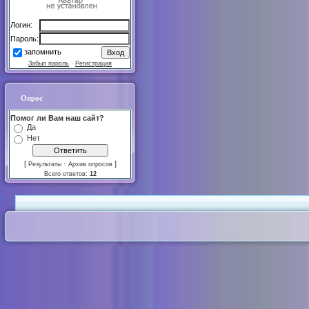
Логин:
Пароль:
запомнить
Забыл пароль
·
Регистрация
Опрос
Помог ли Вам наш сайт?
Да
Нет
[
·
]
Результаты
Архив опросов
Всего ответов:
12