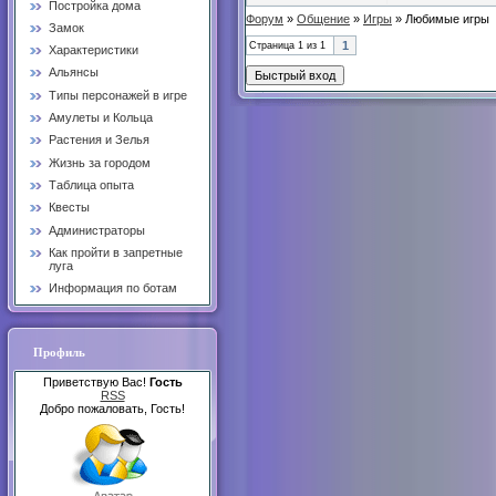
Постройка дома
Форум
»
Общение
»
Игры
»
Любимые игры
Замок
1
Страница
1
из
1
Характеристики
Альянсы
Типы персонажей в игре
Амулеты и Кольца
Растения и Зелья
Жизнь за городом
Таблица опыта
Квесты
Администраторы
Как пройти в запретные
луга
Информация по ботам
Профиль
Приветствую Вас!
Гость
RSS
Добро пожаловать, Гость!