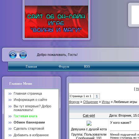
Добро пожаловать, Гость!
Главная
Форум
RSS
Главное Меню
[
Н
Главная страница
1
Страница
1
из
1
Информация о сайте
Форум
»
Общение
»
Игры
»
Любимые игры
Вы тут впервые? Добро
пожаловать!
Cat-girl
Дата: Вторник, 15.
Гостевая книга
Обмен баннерами
У кого какие?
Сделать стартовой
Девушка с душой кота
Группа: Пользователи
Мягкой подушечкой 
Добавить в избранное
Нежно ступаешь во т
Сообщений:
191