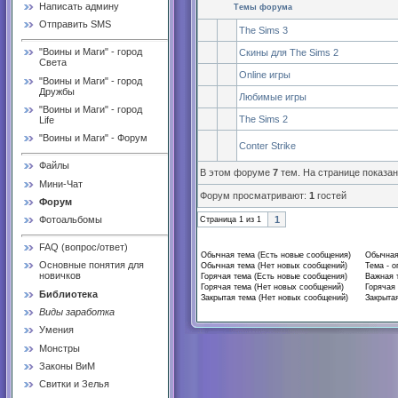
Написать админу
Темы форума
Отправить SMS
The Sims 3
"Воины и Маги" - город
Скины для The Sims 2
Света
Online игры
"Воины и Маги" - город
Дружбы
Любимые игры
"Воины и Маги" - город
The Sims 2
Life
"Воины и Маги" - Форум
Сonter Strike
Файлы
В этом форуме
7
тем. На странице показа
Мини-Чат
Форум просматривают:
1
гостей
Форум
1
Фотоальбомы
Страница
1
из
1
FAQ (вопрос/ответ)
Обычная тема (Есть новые сообщения)
Обычная
Основные понятия для
Обычная тема (Нет новых сообщений)
Тема - о
новичков
Горячая тема (Есть новые сообщения)
Важная 
Горячая тема (Нет новых сообщений)
Горячая 
Библиотека
Закрытая тема (Нет новых сообщений)
Закрытая
Виды заработка
Умения
Монстры
Законы ВиМ
Свитки и Зелья