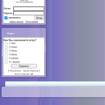
Логин:
Пароль:
запомнить
Забыл пароль
·
Регистрация
Опрос
Как Вы оцениваете игру?
1 бал
2 бала
3 бала
4 бала
5 балов
5+ балов
[
·
]
Результаты
Архив опросов
Всего ответов:
14