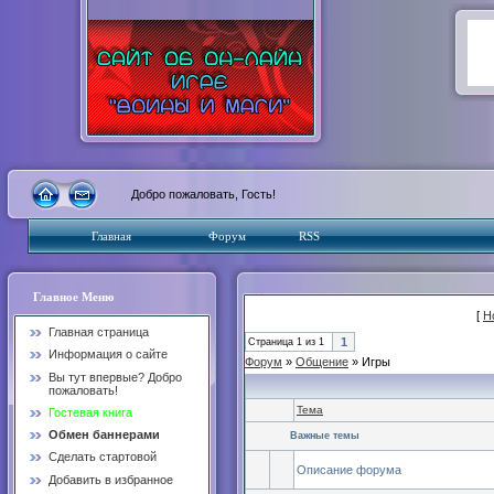
Добро пожаловать, Гость!
Главная
Форум
RSS
Главное Меню
[
Н
Главная страница
1
Страница
1
из
1
Информация о сайте
Форум
»
Общение
»
Игры
Вы тут впервые? Добро
пожаловать!
Тема
Гостевая книга
Обмен баннерами
Важные темы
Сделать стартовой
Описание форума
Добавить в избранное