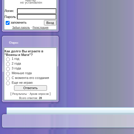
Логин:
Пароль:
запомнить
Забыл пароль
·
Регистрация
Опрос
Как долго Вы играете в
"Воины и Маги"?
1 год
2 года
3 года
Меньше года
С момента его создания
Еще не играю
[
·
]
Результаты
Архив опросов
Всего ответов:
28