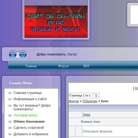
Добро пожаловать, Гость!
Главная
Форум
RSS
Главное Меню
[
Н
Главная страница
1
Страница
1
из
1
Информация о сайте
Форум
»
Общение
»
Кино
Вы тут впервые? Добро
пожаловать!
Тема
Гостевая книга
Обмен баннерами
Важные темы
Сделать стартовой
Описание форума
Добавить в избранное