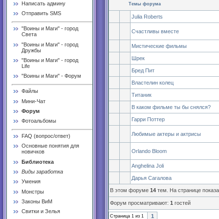
Написать админу
Темы форума
Отправить SMS
Julia Roberts
"Воины и Маги" - город
Счастливы вместе
Света
"Воины и Маги" - город
Мистические фильмы
Дружбы
Шрек
"Воины и Маги" - город
Life
Бред Пит
"Воины и Маги" - Форум
Властелин колец
Файлы
Титаник
Мини-Чат
В каком фильме ты бы снялся?
Форум
Гарри Поттер
Фотоальбомы
Любимые актеры и актрисы
FAQ (вопрос/ответ)
Основные понятия для
Orlando Bloom
новичков
Библиотека
Anghelina Joli
Виды заработка
Дарья Сагалова
Умения
В этом форуме
14
тем. На странице показ
Монстры
Законы ВиМ
Форум просматривают:
1
гостей
Свитки и Зелья
1
Страница
1
из
1