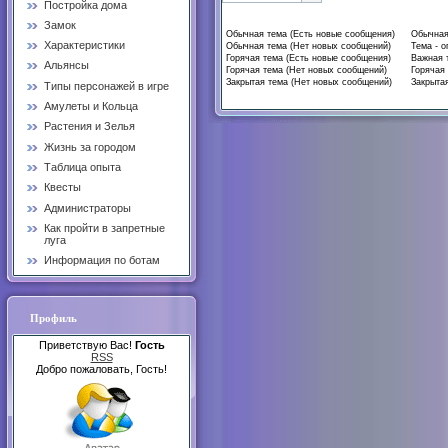
Постройка дома
Замок
Обычная тема (Есть новые сообщения)
Обычная
Характеристики
Обычная тема (Нет новых сообщений)
Тема - о
Горячая тема (Есть новые сообщения)
Важная 
Альянсы
Горячая тема (Нет новых сообщений)
Горячая 
Закрытая тема (Нет новых сообщений)
Закрытая
Типы персонажей в игре
Амулеты и Кольца
Растения и Зелья
Жизнь за городом
Таблица опыта
Квесты
Администраторы
Как пройти в запретные
луга
Информация по ботам
Профиль
Приветствую Вас!
Гость
RSS
Добро пожаловать, Гость!