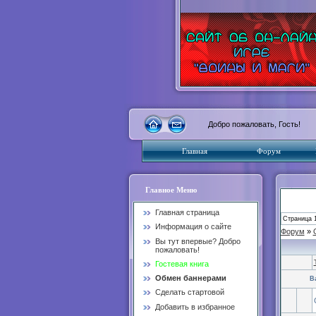
Добро пожаловать, Гость!
Главная
Форум
Главное Меню
Главная страница
Страница
Информация о сайте
Форум
»
Вы тут впервые? Добро
пожаловать!
Гостевая книга
Обмен баннерами
В
Сделать стартовой
Добавить в избранное