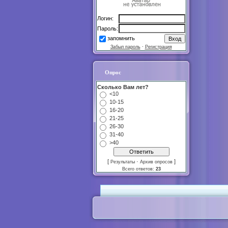
Логин:
Пароль:
запомнить
Забыл пароль
·
Регистрация
Опрос
Сколько Вам лет?
<10
10-15
16-20
21-25
26-30
31-40
>40
[
·
]
Результаты
Архив опросов
Всего ответов:
23