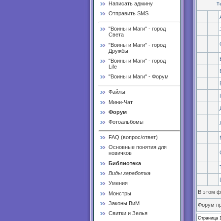
Написать админу
Т
Отправить SMS
"Воины и Маги" - город
Света
"Воины и Маги" - город
Дружбы
"Воины и Маги" - город
Life
"Воины и Маги" - Форум
Файлы
Мини-Чат
Форум
Фотоальбомы
FAQ (вопрос/ответ)
Основные понятия для
новичков
Библиотека
Виды заработка
Умения
В этом 
Монстры
Законы ВиМ
Форум п
Свитки и Зелья
Страница