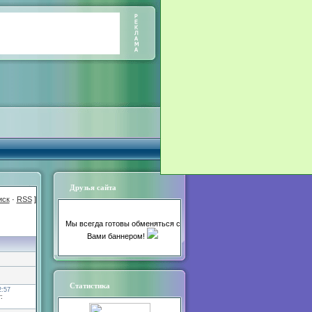
Друзья сайта
иск
·
RSS
]
Мы всегда готовы обменяться с
Вами баннером!
Статистика
2:57
: