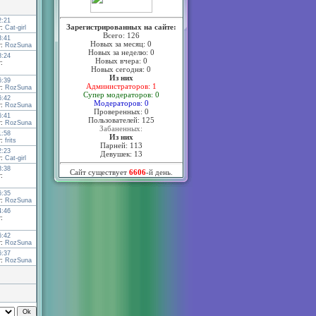
2:21
Зарегистрированных на сайте:
т:
Cat-girl
Всего: 126
3:41
Новых за месяц: 0
т:
RozSuna
Новых за неделю: 0
8:24
Новых вчера: 0
:
Новых сегодня: 0
Из них
6:39
Администраторов: 1
т:
RozSuna
Супер модераторов: 0
6:42
Модераторов: 0
т:
RozSuna
Проверенных: 0
6:41
Пользователей: 125
т:
RozSuna
Забаненных:
1:58
Из них
т:
frits
Парней: 113
2:23
Девушек: 13
т:
Cat-girl
3:38
Сайт существует
6606
-й день.
:
6:35
т:
RozSuna
4:46
:
6:42
т:
RozSuna
6:37
т:
RozSuna