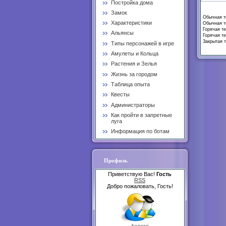
Постройка дома
Замок
Обычная те
Характеристики
Обычная те
Горячая те
Альянсы
Горячая те
Закрытая т
Типы персонажей в игре
Амулеты и Кольца
Растения и Зелья
Жизнь за городом
Таблица опыта
Квесты
Администраторы
Как пройти в запретные
луга
Информация по ботам
Профиль
Приветствую Вас!
Гость
RSS
Добро пожаловать, Гость!