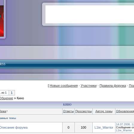
RSS
[
Новые сообщения
·
Участники
·
Правила форума
·
По
1
1
из
1
Общение
»
Кино
КИНО
Тема
↑
Ответы
Просмотры
Автор темы
Обновления
ажные темы
14.07.2008, 1
Описание форума
0
100
L1te_Warrior
Сообщение от
L1te_Warrior