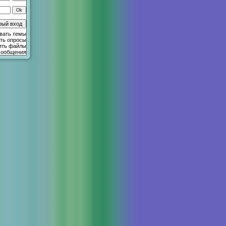
вать темы
ть опросы
ять файлы
сообщения