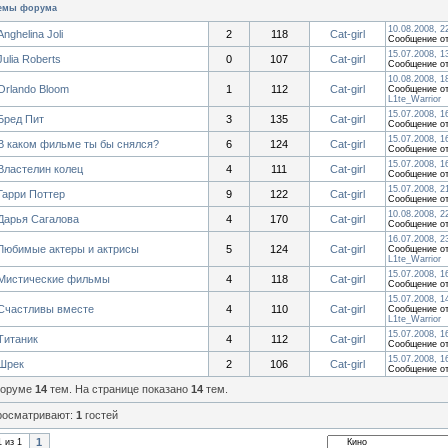
емы форума
10.08.2008, 2
Anghelina Joli
2
118
Cat-girl
Сообщение о
15.07.2008, 1
Julia Roberts
0
107
Cat-girl
Сообщение о
10.08.2008, 1
Orlando Bloom
1
112
Cat-girl
Сообщение от
L1te_Warrior
15.07.2008, 1
Бред Пит
3
135
Cat-girl
Сообщение о
15.07.2008, 1
В каком фильме ты бы снялся?
6
124
Cat-girl
Сообщение о
15.07.2008, 1
Властелин колец
4
111
Cat-girl
Сообщение о
15.07.2008, 2
Гарри Поттер
9
122
Cat-girl
Сообщение о
10.08.2008, 2
Дарья Сагалова
4
170
Cat-girl
Сообщение о
16.07.2008, 2
Любимые актеры и актрисы
5
124
Cat-girl
Сообщение от
L1te_Warrior
15.07.2008, 1
Мистические фильмы
4
118
Cat-girl
Сообщение о
15.07.2008, 1
Счастливы вместе
4
110
Cat-girl
Сообщение от
L1te_Warrior
15.07.2008, 1
Титаник
4
112
Cat-girl
Сообщение о
15.07.2008, 1
Шрек
2
106
Cat-girl
Сообщение о
форуме
14
тем. На странице показано
14
тем.
росматривают:
1
гостей
1
1
из
1