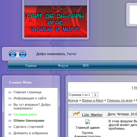
Добро пожаловать, Гость!
Главная
Форум
RSS
Главное Меню
[
Н
Главная страница
1
Страница
1
из
1
Информация о сайте
Форум
»
Воины и Маги
»
Помощь по игре
»
Вы тут впервые? Добро
пожаловать!
Дата: Четверг, 10.
Гостевая книга
L1te_Warrior
Обмен баннерами
В этом форуме Вы
другой может дать
Сделать стартовой
Главный админ
проблемы.
Группа:
Добавить в избранное
Администраторы