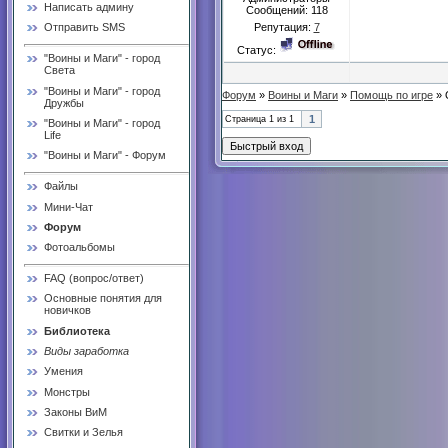
Написать админу
Сообщений:
118
Репутация:
7
Отправить SMS
Статус:
"Воины и Маги" - город
Света
"Воины и Маги" - город
Форум
»
Воины и Маги
»
Помощь по игре
»
Дружбы
1
Страница
1
из
1
"Воины и Маги" - город
Life
"Воины и Маги" - Форум
Файлы
Мини-Чат
Форум
Фотоальбомы
FAQ (вопрос/ответ)
Основные понятия для
новичков
Библиотека
Виды заработка
Умения
Монстры
Законы ВиМ
Свитки и Зелья