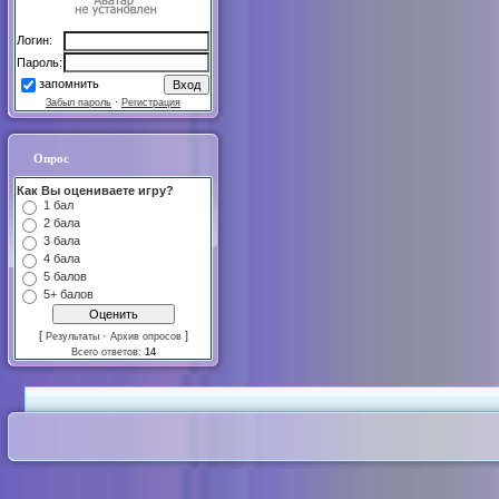
Логин:
Пароль:
запомнить
Забыл пароль
·
Регистрация
Опрос
Как Вы оцениваете игру?
1 бал
2 бала
3 бала
4 бала
5 балов
5+ балов
[
·
]
Результаты
Архив опросов
Всего ответов:
14