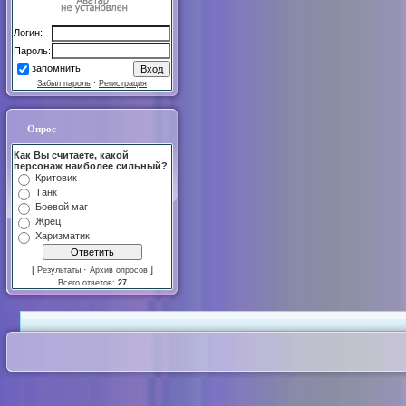
Логин:
Пароль:
запомнить
Забыл пароль
·
Регистрация
Опрос
Как Вы считаете, какой
персонаж наиболее сильный?
Критовик
Танк
Боевой маг
Жрец
Харизматик
[
·
]
Результаты
Архив опросов
Всего ответов:
27