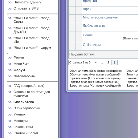
Бред Пит
Написать админу
Отправить SMS
Шрек
Мистические фильмы
"Воины и Маги" - город
Света
Любимые игры
"Воины и Маги" - город
Дружбы
Пение
"Воины и Маги" - город
[
Ваши увл
Life
Online игры
"Воины и Маги" - Форум
Найдено
58
тем.
Файлы
3
Страница
3
из
3
«
1
2
Мини-Чат
Форум
Обычная тема (Есть новые сообщения)
Обычная
Обычная тема (Нет новых сообщений)
Тема - о
Фотоальбомы
Горячая тема (Есть новые сообщения)
Важная 
Горячая тема (Нет новых сообщений)
Горячая 
FAQ (вопрос/ответ)
Закрытая тема (Нет новых сообщений)
Закрытая
Основные понятия для
новичков
Библиотека
Виды заработка
Умения
Монстры
Законы ВиМ
Свитки и Зелья