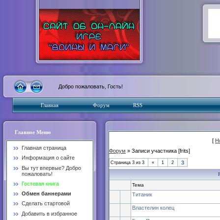
Добро пожаловать, Гость!
Главная
Форум
RSS
Главное Меню
[
Н
Главная страница
Форум
» Записи участника [frits]
Информация о сайте
3
Страница
3
из
3
«
1
2
Вы тут впервые? Добро
пожаловать!
Гостевая книга
Тема
Обмен баннерами
Титаник
Сделать стартовой
Властелин колец
Добавить в избранное