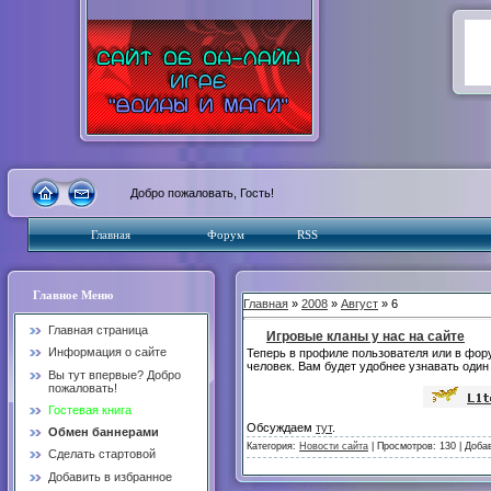
Добро пожаловать, Гость!
Главная
Форум
RSS
Главное Меню
Главная
»
2008
»
Август
» 6
Главная страница
Игровые кланы у нас на сайте
Информация о сайте
Теперь в профиле пользователя или в фору
человек. Вам будет удобнее узнавать один 
Вы тут впервые? Добро
пожаловать!
Гостевая книга
Обсуждаем
тут
.
Обмен баннерами
Категория:
Новости сайта
| Просмотров: 130 | Доба
Сделать стартовой
Добавить в избранное