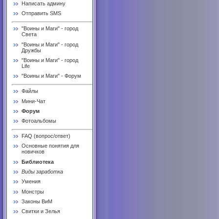
Написать админу
Отправить SMS
"Воины и Маги" - город
Света
"Воины и Маги" - город
Дружбы
"Воины и Маги" - город
Life
"Воины и Маги" - Форум
Файлы
Мини-Чат
Форум
Фотоальбомы
FAQ (вопрос/ответ)
Основные понятия для
новичков
Библиотека
Виды заработка
Умения
Монстры
Законы ВиМ
Свитки и Зелья