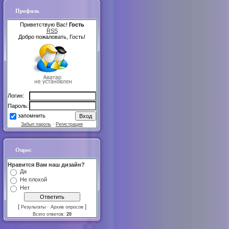
Профиль
Приветствую Вас!
Гость
RSS
Добро пожаловать, Гость!
Логин:
Пароль:
запомнить
Забыл пароль
·
Регистрация
Опрос
Нравится Вам наш дизайн?
Да
Не плохой
Нет
[
·
]
Результаты
Архив опросов
Всего ответов:
20