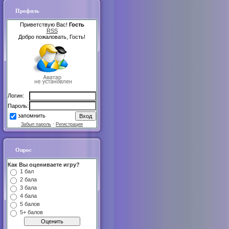
Профиль
Приветствую Вас!
Гость
RSS
Добро пожаловать, Гость!
Логин:
Пароль:
запомнить
Забыл пароль
·
Регистрация
Опрос
Как Вы оцениваете игру?
1 бал
2 бала
3 бала
4 бала
5 балов
5+ балов