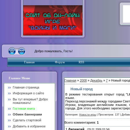
Добро пожаловать, Гость!
Главная
Форум
RSS
Главное Меню
Главная
»
2008
»
Декабрь
»
7
» Новый город
Главная страница
Новый город
Информация о сайте
В режиме тестирования открыт город "Li
языке.
Вы тут впервые? Добро
Переход персонажей между городами Света 
пожаловать!
Игроки, владеющие английским языком, 
города. Для этого необходимо зарегистрир
Гостевая книга
Обмен баннерами
Категория:
Новости игры
| Просмотров: 137 | Добав
Сделать стартовой
Всего комментариев:
1
Добавить в избранное
1
Дионисий
(29.01.2009 03:34)