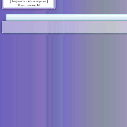
[
·
]
Результаты
Архив опросов
Всего ответов:
14