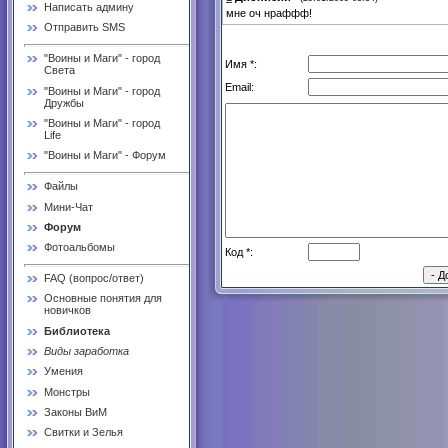
Написать админу
мне оч нраффф!
Отправить SMS
"Воины и Маги" - город
Имя *:
Света
Email:
"Воины и Маги" - город
Дружбы
"Воины и Маги" - город
Life
"Воины и Маги" - Форум
Файлы
Мини-Чат
Форум
Фотоальбомы
Код *:
FAQ (вопрос/ответ)
Основные понятия для
новичков
Библиотека
Виды заработка
Умения
Монстры
Законы ВиМ
Свитки и Зелья