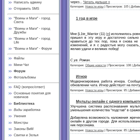
через
...
Читать дальше »
Написать админу
Категория:
Новости игры
| Просмотров: 105 | Добав
Отправить SMS
1 год в игре
"Воины и Маги" - город
Света
"Воины и Маги" - город
Дружбы
Мне [L1te_Warrior (11)
In
] исполнилось ровн
пришел в эту игру и достаточно сильно
"Воины и Маги" - город
нравиться до тех пор, пока я снова не
Life
изменений, и я с радостью могу сказать
"Воины и Маги" - Форум
желаю удачи и великих побед!
Файлы
С ув. Роман.
Мини-Чат
Категория:
Общие новости
| Просмотров: 108 | Доб
Форум
Игнор
Фотоальбомы
Модернизирована работа игнора. Сообщ
обновлении чата. Игнор действует на почту
FAQ (вопрос/ответ)
Категория:
Новости игры
| Просмотров: 95 | Добави
Основные понятия для
новичков
Мульты онлайн с одного компьют
Библиотека
Улучшена система распознавания мульт
Виды заработка
уменьшения количества "подстав" в сражен
Умения
Добавлена возможность наложения жрече
онлайн в другом городе. Для использован
Монстры
ник персонажа.
Законы ВиМ
Категория:
Новости игры
| Просмотров: 85 | Добави
Свитки и Зелья