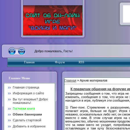
Добро пожаловать, Гость!
Главная
Форум
RSS
Главное Меню
Главная
» Архив материалов
Главная страница
К правилам общения на форуме и
Информация о сайте
Запрещены сообщения о том, что игра не н
изменить, сообщения о том, что игрок не 
Вы тут впервые? Добро
находится в игре, публикуя эти сообщения
пожаловать!
1) Пинг-понг. Стремление к разрушению,
Гостевая книга
полагает игрок, больше не будет. Игрок 
неважно, основательных либо нет, он смож
Обмен баннерами
вместе с ним. В этом случае игрок на 
Сделать стартовой
меньшинство, обычно мошенники продолжаю
что за ними никто не уходит, попробова
Добавить в избранное
оставляющих и там кучу безосновательн