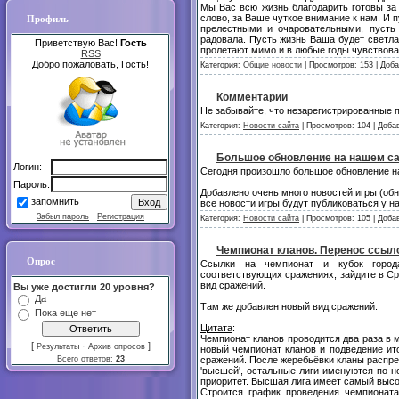
Мы Вас всю жизнь благодарить готовы за
слово, за Ваше чуткое внимание к нам. И 
Профиль
прелестными и очаровательными, пусть
радовала. Пусть жизнь Ваша будет светла
Приветствую Вас!
Гость
пролетают мимо и в любые годы чувствова
RSS
Добро пожаловать, Гость!
Категория:
Общие новости
| Просмотров: 153 | Доб
Комментарии
Не забывайте, что незарегистрированные 
Категория:
Новости сайта
| Просмотров: 104 | Доба
Большое обновление на нашем с
Логин:
Сегодня произошло большое обновление н
Пароль:
Добавлено очень много новостей игры (обн
запомнить
все новости игры будут публиковаться у н
Забыл пароль
·
Регистрация
Категория:
Новости сайта
| Просмотров: 105 | Доба
Чемпионат кланов. Перенос ссыло
Опрос
Ссылки на чемпионат и кубок город
соответствующих сражениях, зайдите в С
вид сражений.
Вы уже достигли 20 уровня?
Да
Там же добавлен новый вид сражений:
Пока еще нет
Цитата
:
Чемпионат кланов проводится два раза в м
[
·
]
Результаты
Архив опросов
новый чемпионат кланов и подведение ито
Всего ответов:
23
сражений. После жеребьёвки кланы распред
'высшей', остальные лиги именуются по 
приоритет. Высшая лига имеет самый высо
Строится график проведения чемпионата