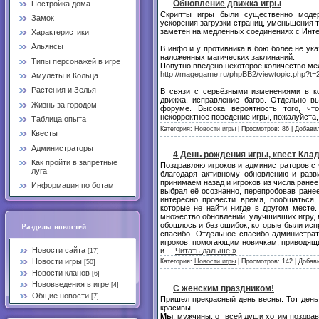
Обновление движка игры
Постройка дома
Скрипты игры были существенно модер
Замок
ускорения загрузки страниц, уменьшения 
заметен на медленных соединениях с Инт
Характеристики
Альянсы
В инфо и у противника в бою более не ук
наложенных магических заклинаний.
Типы персонажей в игре
Попутно введено некоторое количество ме
http://magegame.ru/phpBB2/viewtopic.php?t=
Амулеты и Кольца
Растения и Зелья
В связи с серьёзными изменениями в ко
движка, исправление багов. Отдельно в
Жизнь за городом
форуме. Высока вероятность того, чт
некорректное поведение игры, пожалуйста
Таблица опыта
Категория:
Новости игры
| Просмотров: 86 | Добави
Квесты
Администраторы
4 День рождения игры, квест Клад
Как пройти в запретные
Поздравляю игроков и администраторов с
луга
благодаря активному обновлению и разв
принимаем назад и игроков из числа ранее 
Информация по ботам
выбрал её осознанно, перепробовав ране
интересно провести время, пообщаться,
которые не найти нигде в другом месте.
множество обновлений, улучшивших игру, 
обошлось и без ошибок, которые были исп
Разделы новостей
спасибо. Отдельное спасибо администра
игроков: помогающим новичкам, приводящ
Новости сайта
и
...
Читать дальше »
[17]
Новости игры
Категория:
Новости игры
| Просмотров: 142 | Добав
[50]
Новости кланов
[6]
Нововведения в игре
[4]
С женским праздником!
Общие новости
[7]
Пришел прекрасный день весны. Тот день
красивы.
Мы
, мужчины, от всей души хотим поздра