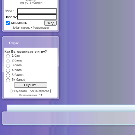
Логин:
Пароль:
запомнить
Забыл пароль
·
Регистрация
Опрос
Как Вы оцениваете игру?
1 бал
2 бала
3 бала
4 бала
5 балов
5+ балов
[
·
]
Результаты
Архив опросов
Всего ответов:
14