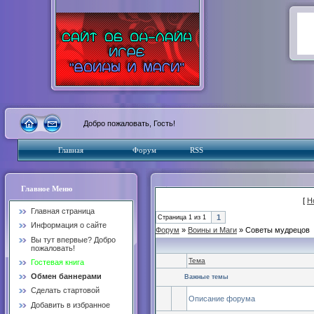
Добро пожаловать, Гость!
Главная
Форум
RSS
Главное Меню
[
Н
Главная страница
1
Страница
1
из
1
Информация о сайте
Форум
»
Воины и Маги
»
Советы мудрецов
Вы тут впервые? Добро
пожаловать!
Тема
Гостевая книга
Обмен баннерами
Важные темы
Сделать стартовой
Описание форума
Добавить в избранное