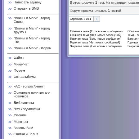
Написать админу
В этом форуме
1
тем. На странице показа
Отправить SMS
Форум просматривают:
1
гостей
"Воины и Маги" - город
1
Страница
1
из
1
Света
"Воины и Маги" - город
Обычная тема (Есть новые сообщения)
Обычная
Дружбы
Обычная тема (Нет новых сообщений)
Тема - о
"Воины и Маги" - город
Горячая тема (Есть новые сообщения)
Важная 
Life
Горячая тема (Нет новых сообщений)
Горячая 
Закрытая тема (Нет новых сообщений)
Закрытая
"Воины и Маги" - Форум
Файлы
Мини-Чат
Форум
Фотоальбомы
FAQ (вопрос/ответ)
Основные понятия для
новичков
Библиотека
Виды заработка
Умения
Монстры
Законы ВиМ
Свитки и Зелья