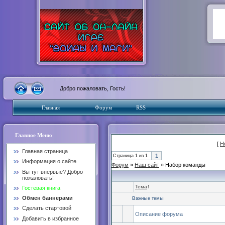
Добро пожаловать, Гость!
Главная
Форум
RSS
Главное Меню
[
Н
Главная страница
1
Страница
1
из
1
Информация о сайте
Форум
»
Наш сайт
»
Набор команды
Вы тут впервые? Добро
пожаловать!
Тема
↑
Гостевая книга
Обмен баннерами
Важные темы
Сделать стартовой
Описание форума
Добавить в избранное