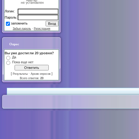
Логин:
Пароль:
запомнить
Забыл пароль
·
Регистрация
Опрос
Вы уже достигли 20 уровня?
Да
Пока еще нет
[
·
]
Результаты
Архив опросов
Всего ответов:
23