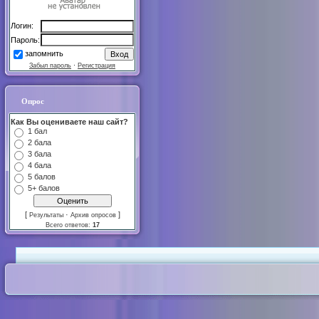
Логин:
Пароль:
запомнить
Забыл пароль
·
Регистрация
Опрос
Как Вы оцениваете наш сайт?
1 бал
2 бала
3 бала
4 бала
5 балов
5+ балов
[
·
]
Результаты
Архив опросов
Всего ответов:
17