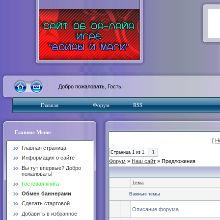
Добро пожаловать, Гость!
Главная
Форум
RSS
Главное Меню
[
Н
Главная страница
1
Страница
1
из
1
Информация о сайте
Форум
»
Наш сайт
»
Предложения
Вы тут впервые? Добро
пожаловать!
Тема
Гостевая книга
Обмен баннерами
Важные темы
Сделать стартовой
Описание форума
Добавить в избранное