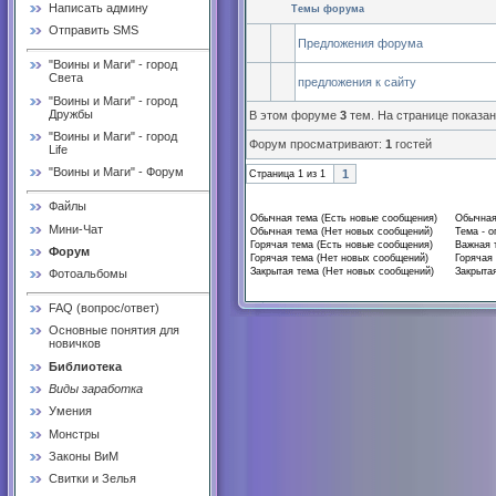
Написать админу
Темы форума
Отправить SMS
Предложения форума
"Воины и Маги" - город
Света
предложения к сайту
"Воины и Маги" - город
Дружбы
В этом форуме
3
тем. На странице показа
"Воины и Маги" - город
Форум просматривают:
1
гостей
Life
"Воины и Маги" - Форум
1
Страница
1
из
1
Файлы
Обычная тема (Есть новые сообщения)
Обычная
Мини-Чат
Обычная тема (Нет новых сообщений)
Тема - о
Горячая тема (Есть новые сообщения)
Важная 
Форум
Горячая тема (Нет новых сообщений)
Горячая 
Закрытая тема (Нет новых сообщений)
Закрытая
Фотоальбомы
FAQ (вопрос/ответ)
Основные понятия для
новичков
Библиотека
Виды заработка
Умения
Монстры
Законы ВиМ
Свитки и Зелья