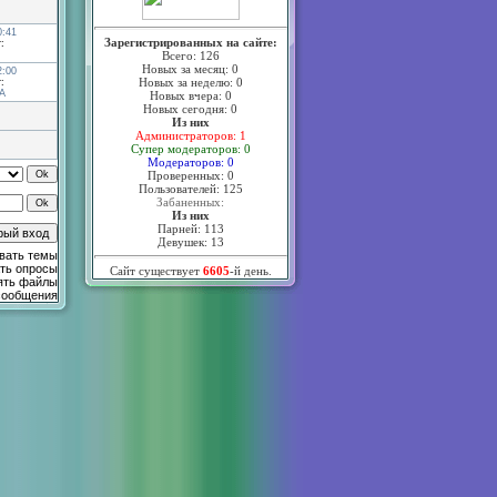
0:41
Зарегистрированных на сайте:
:
Всего: 126
Новых за месяц: 0
2:00
Новых за неделю: 0
:
А
Новых вчера: 0
Новых сегодня: 0
Из них
Администраторов: 1
Супер модераторов: 0
Модераторов: 0
Проверенных: 0
Пользователей: 125
Забаненных:
Из них
Парней: 113
Девушек: 13
вать темы
ть опросы
Сайт существует
6605
-й день.
ять файлы
сообщения