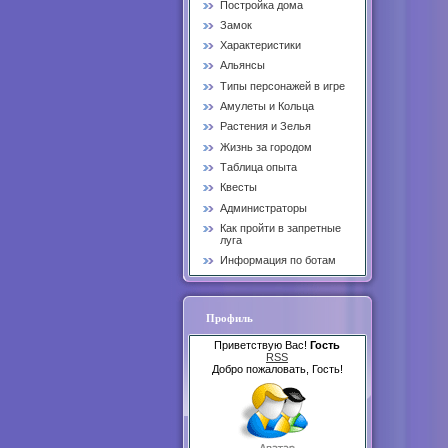
Постройка дома
Замок
Характеристики
Альянсы
Типы персонажей в игре
Амулеты и Кольца
Растения и Зелья
Жизнь за городом
Таблица опыта
Квесты
Администраторы
Как пройти в запретные
луга
Информация по ботам
Профиль
Приветствую Вас!
Гость
RSS
Добро пожаловать, Гость!