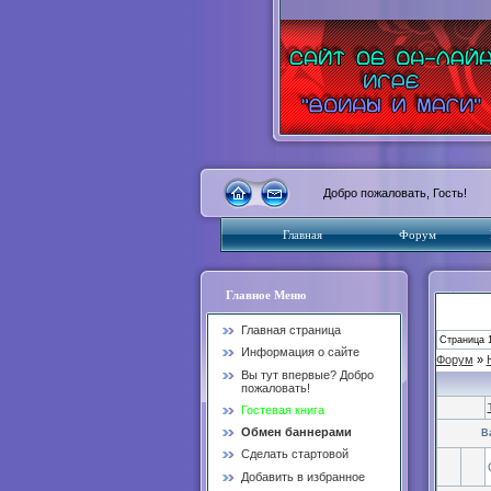
Добро пожаловать, Гость!
Главная
Форум
Главное Меню
Главная страница
Страница
Информация о сайте
Форум
»
Вы тут впервые? Добро
пожаловать!
Гостевая книга
Обмен баннерами
В
Сделать стартовой
Добавить в избранное