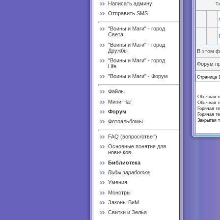
Написать админу
Т
Отправить SMS
"Воины и Маги" - город
Света
"Воины и Маги" - город
Дружбы
В этом 
"Воины и Маги" - город
Форум п
Life
"Воины и Маги" - Форум
Страница
Файлы
Обычная те
Мини-Чат
Обычная те
Горячая те
Форум
Горячая те
Закрытая т
Фотоальбомы
FAQ (вопрос/ответ)
Основные понятия для
новичков
Библиотека
Виды заработка
Умения
Монстры
Законы ВиМ
Свитки и Зелья