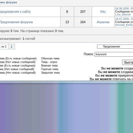
емы форума
04.08.2008, 0
предложения к сайту
8
207
frits
Сообщение от
L1te_Warrior
24.07.2008, 2
Предложения форума
13
164
Аграном
Сообщение от
Ночная_KиSk
форуме
3
тем. На странице показано
3
тем.
росматривают:
1
гостей
1
1
из
1
Поиск:
ма (Есть новые сообщения)
Обычная тема
ма (Нет новых сообщений)
Тема - опрос
ма (Есть новые сообщения)
Важная тема
Вы
не можете
созда
ма (Нет новых сообщений)
Горячая тема
Вы
не можете
создава
ема (Нет новых сообщений)
Закрытая тема
Вы
не можете
прикрепл
Вы
не можете
отвечать на 