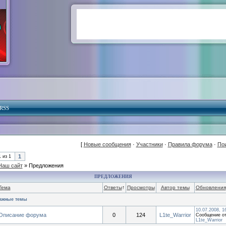
RSS
[
Новые сообщения
·
Участники
·
Правила форума
·
По
1
1
из
1
Наш сайт
»
Предложения
ПРЕДЛОЖЕНИЯ
Тема
Ответы
↑
Просмотры
Автор темы
Обновления
ажные темы
10.07.2008, 1
Описание форума
0
124
L1te_Warrior
Сообщение от
L1te_Warrior