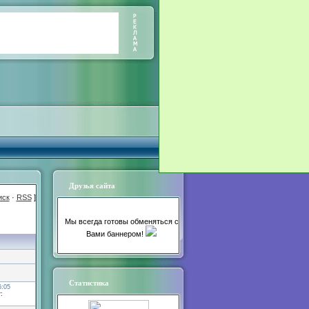
Друзья сайта
иск
·
RSS
]
Мы всегда готовы обменяться с
Вами баннером!
Статистика
6:05
: