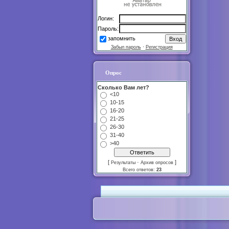
Логин:
Пароль:
запомнить
Забыл пароль
·
Регистрация
Опрос
Сколько Вам лет?
<10
10-15
16-20
21-25
26-30
31-40
>40
[
·
]
Результаты
Архив опросов
Всего ответов:
23