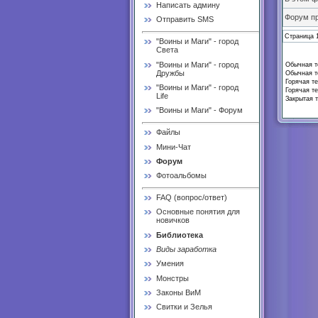
Написать админу
Форум п
Отправить SMS
Страница
"Воины и Маги" - город
Света
"Воины и Маги" - город
Обычная те
Дружбы
Обычная те
Горячая те
"Воины и Маги" - город
Горячая те
Life
Закрытая т
"Воины и Маги" - Форум
Файлы
Мини-Чат
Форум
Фотоальбомы
FAQ (вопрос/ответ)
Основные понятия для
новичков
Библиотека
Виды заработка
Умения
Монстры
Законы ВиМ
Свитки и Зелья