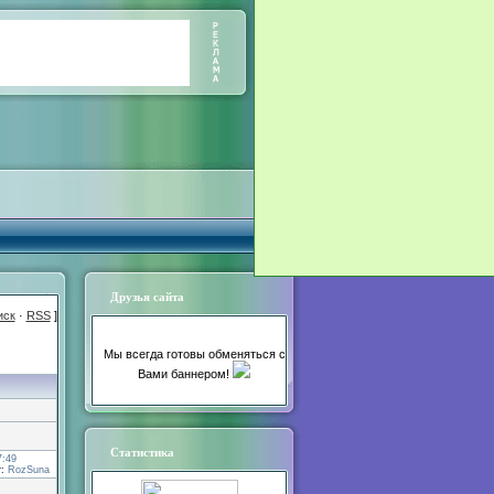
Друзья сайта
иск
·
RSS
]
Мы всегда готовы обменяться с
Вами баннером!
Статистика
7:49
т:
RozSuna