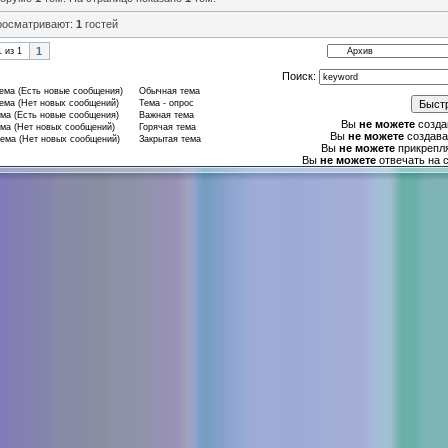
росматривают:
1
гостей
1
1
из
1
Поиск:
ма (Есть новые сообщения)
Обычная тема
ма (Нет новых сообщений)
Тема - опрос
ма (Есть новые сообщения)
Важная тема
Вы
не можете
созда
ма (Нет новых сообщений)
Горячая тема
Вы
не можете
создава
ема (Нет новых сообщений)
Закрытая тема
Вы
не можете
прикрепл
Вы
не можете
отвечать на 