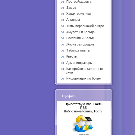
Постройка дома
Замок
Характеристики
Альянсы
Типы персонажей в игре
Амулеты и Кольца
Растения и Зелья
Жизнь за городом
Таблица опыта
Квесты
Администраторы
Как пройти в запретные
луга
Информация по ботам
Профиль
Приветствую Вас!
Гость
RSS
Добро пожаловать, Гость!