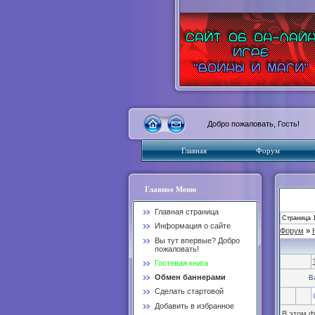
Добро пожаловать, Гость!
Главная
Форум
Главное Меню
Главная страница
Страница
Информация о сайте
Форум
»
Вы тут впервые? Добро
пожаловать!
Гостевая книга
Обмен баннерами
В
Сделать стартовой
Добавить в избранное
В этом 