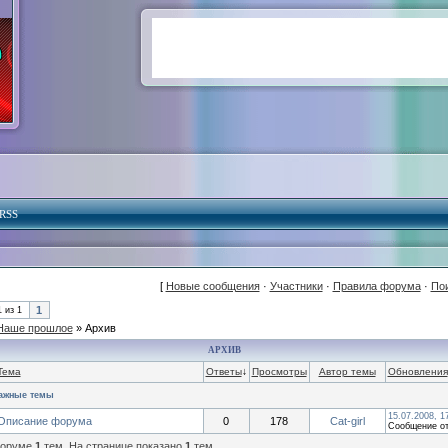
RSS
[
Новые сообщения
·
Участники
·
Правила форума
·
По
1
1
из
1
Наше прошлое
»
Архив
АРХИВ
Тема
Ответы
↓
Просмотры
Автор темы
Обновления
ажные темы
15.07.2008, 1
Описание форума
0
178
Cat-girl
Сообщение о
форуме
1
тем. На странице показано
1
тем.