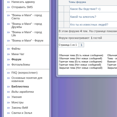
Написать админу
Темы форума
Отправить SMS
Какое Вы бедствие? =)
"Воины и Маги" - город
Какой ты алкоголь?
Света
"Воины и Маги" - город
Кто ты из известных людей?
Дружбы
В этом форуме
4
тем. На странице показа
"Воины и Маги" - город
Life
Форум просматривают:
1
гостей
"Воины и Маги" - Форум
1
Страница
1
из
1
Файлы
Мини-Чат
Обычная тема (Есть новые сообщения)
Обычная
Обычная тема (Нет новых сообщений)
Тема - о
Форум
Горячая тема (Есть новые сообщения)
Важная 
Фотоальбомы
Горячая тема (Нет новых сообщений)
Горячая 
Закрытая тема (Нет новых сообщений)
Закрытая
FAQ (вопрос/ответ)
Основные понятия для
новичков
Библиотека
Виды заработка
Умения
Монстры
Законы ВиМ
Свитки и Зелья