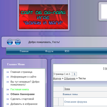
Добро пожаловать, Гость!
Главная
Форум
RSS
Главное Меню
[
Н
Главная страница
1
Страница
1
из
1
Информация о сайте
Форум
»
Общение
»
Тесты
Вы тут впервые? Добро
пожаловать!
Тема
Гостевая книга
Обмен баннерами
Важные темы
Сделать стартовой
Описание форума
Добавить в избранное