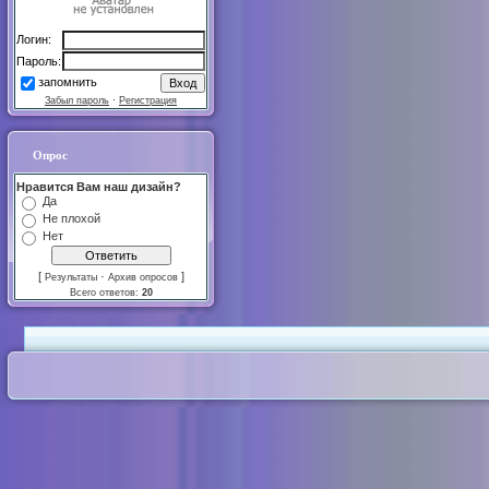
Логин:
Пароль:
запомнить
Забыл пароль
·
Регистрация
Опрос
Нравится Вам наш дизайн?
Да
Не плохой
Нет
[
·
]
Результаты
Архив опросов
Всего ответов:
20