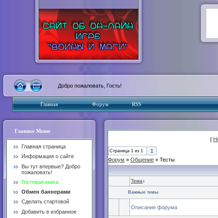
Добро пожаловать, Гость!
Главная
Форум
RSS
Главное Меню
[
Н
Главная страница
1
Страница
1
из
1
Информация о сайте
Форум
»
Общение
»
Тесты
Вы тут впервые? Добро
пожаловать!
Тема
↓
Гостевая книга
Обмен баннерами
Важные темы
Сделать стартовой
Описание форума
Добавить в избранное