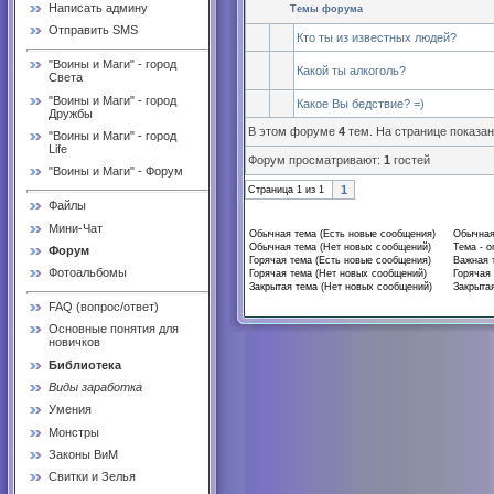
Написать админу
Темы форума
Отправить SMS
Кто ты из известных людей?
"Воины и Маги" - город
Какой ты алкоголь?
Света
"Воины и Маги" - город
Какое Вы бедствие? =)
Дружбы
В этом форуме
4
тем. На странице показа
"Воины и Маги" - город
Life
Форум просматривают:
1
гостей
"Воины и Маги" - Форум
1
Страница
1
из
1
Файлы
Мини-Чат
Обычная тема (Есть новые сообщения)
Обычная
Обычная тема (Нет новых сообщений)
Тема - о
Форум
Горячая тема (Есть новые сообщения)
Важная 
Фотоальбомы
Горячая тема (Нет новых сообщений)
Горячая 
Закрытая тема (Нет новых сообщений)
Закрытая
FAQ (вопрос/ответ)
Основные понятия для
новичков
Библиотека
Виды заработка
Умения
Монстры
Законы ВиМ
Свитки и Зелья