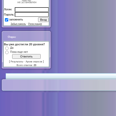
Логин:
Пароль:
запомнить
Забыл пароль
·
Регистрация
Опрос
Вы уже достигли 20 уровня?
Да
Пока еще нет
[
·
]
Результаты
Архив опросов
Всего ответов:
23