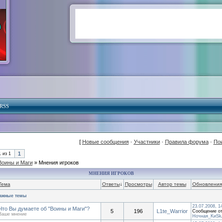
RSS
[
Новые сообщения
·
Участники
·
Правила форума
·
По
1
1
из
1
Воины и Маги
»
Мнения игроков
МНЕНИЯ ИГРОКОВ
Тема
Ответы
↓
Просмотры
Автор темы
Обновления
ажные темы
23.07.2008, 1
Что Вы думаете об "Воины и Маги"?
5
196
L1te_Warrior
Сообщение от
Ваше мнение
Ночная_KиSk