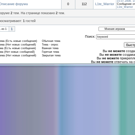
15.07.2008, 1
Описание форума
0
112
L1te_Warrior
Сообщение от
L1te_Warrior
форуме
2
тем. На странице показано
2
тем.
росматривают:
1
гостей
1
1
из
1
Поиск:
ма (Есть новые сообщения)
Обычная тема
ма (Нет новых сообщений)
Тема - опрос
ма (Есть новые сообщения)
Важная тема
Вы
не можете
созда
ма (Нет новых сообщений)
Горячая тема
Вы
не можете
создава
ема (Нет новых сообщений)
Закрытая тема
Вы
не можете
прикрепл
Вы
не можете
отвечать на 