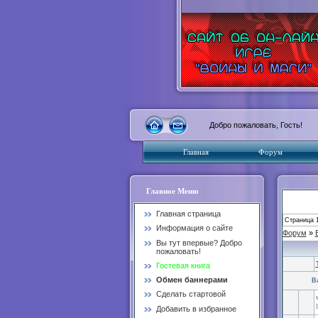
Добро пожаловать, Гость!
Главная
Форум
Главное Меню
Главная страница
Страница
Информация о сайте
Форум
»
Вы тут впервые? Добро
пожаловать!
Гостевая книга
Обмен баннерами
В
Сделать стартовой
Добавить в избранное