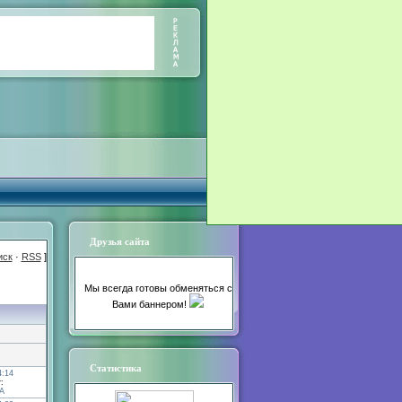
Друзья сайта
иск
·
RSS
]
Мы всегда готовы обменяться с
Вами баннером!
Статистика
4:14
:
А