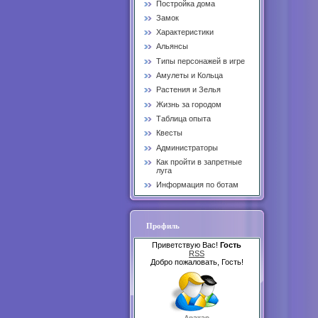
Постройка дома
Замок
Характеристики
Альянсы
Типы персонажей в игре
Амулеты и Кольца
Растения и Зелья
Жизнь за городом
Таблица опыта
Квесты
Администраторы
Как пройти в запретные
луга
Информация по ботам
Профиль
Приветствую Вас!
Гость
RSS
Добро пожаловать, Гость!