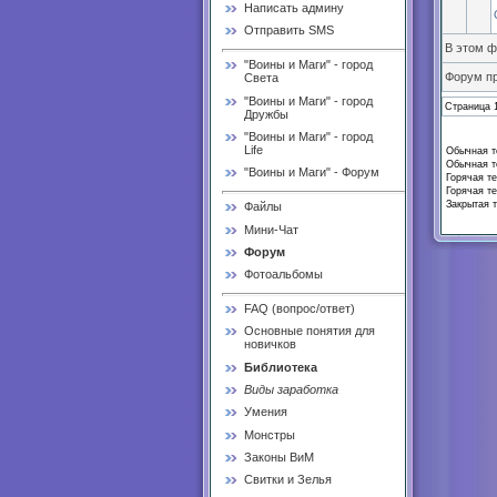
Написать админу
Отправить SMS
В этом 
"Воины и Маги" - город
Форум п
Света
"Воины и Маги" - город
Страница
Дружбы
"Воины и Маги" - город
Life
Обычная те
Обычная те
"Воины и Маги" - Форум
Горячая те
Горячая те
Закрытая т
Файлы
Мини-Чат
Форум
Фотоальбомы
FAQ (вопрос/ответ)
Основные понятия для
новичков
Библиотека
Виды заработка
Умения
Монстры
Законы ВиМ
Свитки и Зелья