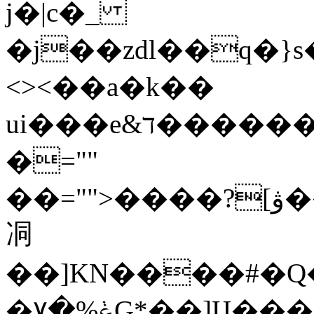
j�|c�_
�j��zdl��q�}s
<><��a�k��
ui���e&ד�������*t��f������8�o@y�.��j�=""
�=""
��="">����?[ۋ����B�$�p����SE��E�"����
㓊
��]KN����#�Q�
�۷�%ݟG*��]Ц�����;���I������!Uc��\������N���|