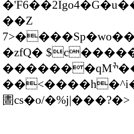
�'F6�
�2Igo4�G�u
��Z
7>����Sp�wo��
�zfQ� $c�����
�������qMׯ���>���w1�.|
��<����h�^
圕cs�o/�%j|���?�>