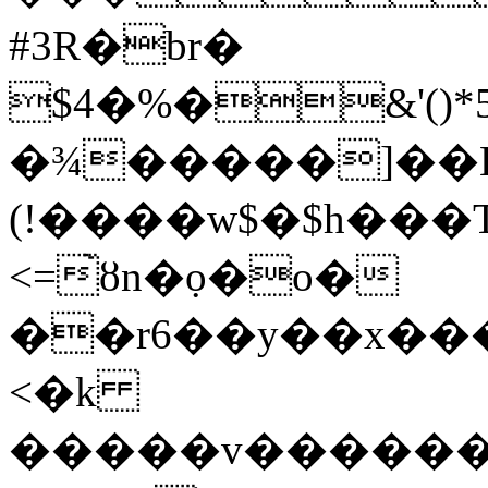
#3R�br�
$4�%�&'(
�¾�����]��K��jr�V��5ޛ
(!����w$�$h���
<=̀ȣn�ọ�o�
��r6��y��x��
<�k
�����v������s