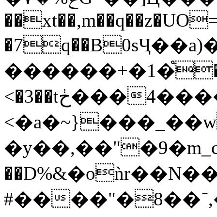
��xt��,m��q��z�UO=
�7q��B0sҶ��a
������+�1�֩�
<�3��tڂ���4
<�a�~}���_��w|
�y��,��"�9�m_
��D%&�oǹr��N
#����"�8��־,�����#h��/