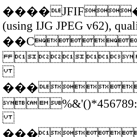
����JFIF��;C
(using IJG JPEG v62), qual
��C

���
%&'()*45
���