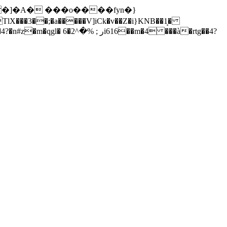
�N���]�A� ���o����fyn�}
��m�4 ���à�rtg��4?