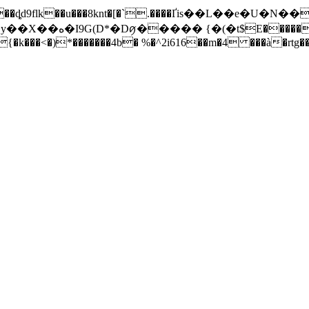
��ȡd9flk��u���8knt�[�`.����Ґis��L��e�U
�����4b� %�^2i616��m�4 ���à�rtg��4?�n#z�m�qgl� 6�ر ; %�^2i616