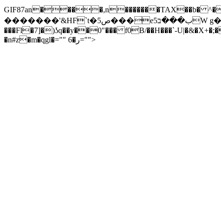
GIF87an����,n�������TAX��b� ^�
�������'&HF`t�5ص���e5ب���בW g�y��X��ه�I9G(D*�Dꪇ����� {�(�t$E�����TlX���3��;�a�����V]iCk�v��Z�i}KNB��1̙�
���Fl�7]�)ʖq��y��0"��� f0B/��H���`-U|�&�X+�;�{�k���<�)*��
�n#z�m�qgl�="" 6�ر="">