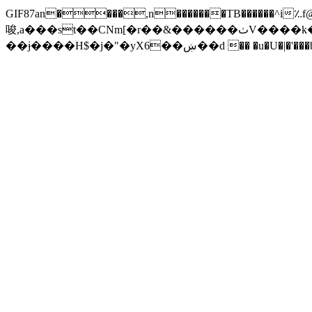
GIF87an����,n�������TB������
唆,a���st��CNm[�r��&������ٺV����k��v������XXW�u%�2�ve�#i�9E6�#E�"�鹹
��ɉ����H$�j�"�yX6��ښ��d �� �u