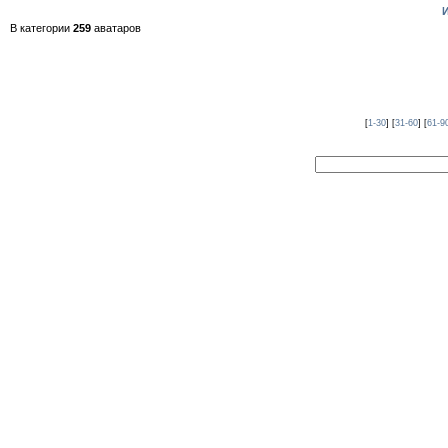
В категории
259
аватаров
[
1-30
] [
31-60
] [
61-9