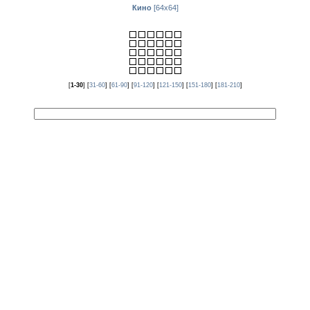
Кино
[
64x64
]
[
1-30
] [
31-60
] [
61-90
] [
91-120
] [
121-150
] [
151-180
] [
181-210
]