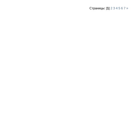
Страницы:
[
1
]
2
3
4
5
6
7
»