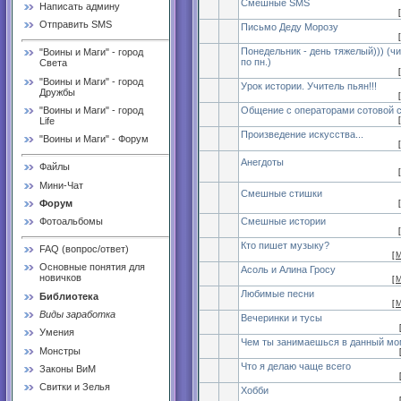
Смешные SMS
Написать админу
[
Отправить SMS
Письмо Деду Морозу
[
Понедельник - день тяжелый))) (ч
"Воины и Маги" - город
по пн.)
Света
[
"Воины и Маги" - город
Урок истории. Учитель пьян!!!
Дружбы
[
"Воины и Маги" - город
Общение с операторами сотовой 
Life
[
Произведение искусства...
"Воины и Маги" - Форум
[
Анегдоты
Файлы
[
Мини-Чат
Смешные стишки
Форум
[
Смешные истории
Фотоальбомы
[
Кто пишет музыку?
FAQ (вопрос/ответ)
[
М
Основные понятия для
Асоль и Алина Гросу
новичков
[
М
Любимые песни
Библиотека
[
М
Виды заработка
Вечеринки и тусы
Умения
Чем ты занимаешься в данный мо
Монстры
Что я делаю чаще всего
Законы ВиМ
Свитки и Зелья
Хобби