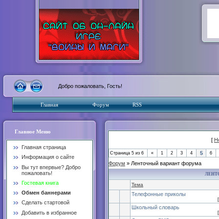
Добро пожаловать, Гость!
Главная
Форум
RSS
Главное Меню
[
Н
Главная страница
5
Страница
5
из
6
«
1
2
3
4
6
Информация о сайте
Форум
» Ленточный вариант форума
Вы тут впервые? Добро
пожаловать!
ЛЕНТ
Гостевая книга
Тема
Обмен баннерами
Телефонные приколы
[
Сделать стартовой
Школьный словарь
Добавить в избранное
[