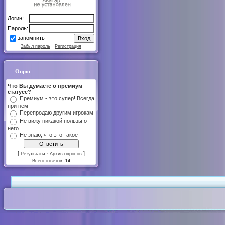
Логин:
Пароль:
запомнить
Забыл пароль
·
Регистрация
Опрос
Что Вы думаете о премиум
статусе?
Премиум - это супер! Всегда
при нем
Перепродаю другим игрокам
Не вижу никакой пользы от
него
Не знаю, что это такое
[
·
]
Результаты
Архив опросов
Всего ответов:
14