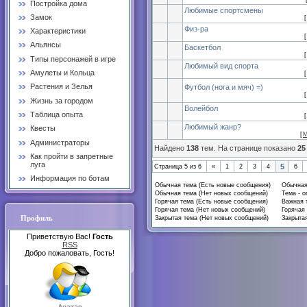
Постройка дома
Любимые спортсмены
Замок
[
Физ-ра
Характеристики
[
Альянсы
Баскетбол
[
Типы персонажей в игре
Любимый вид спорта
Амулеты и Кольца
[
Растения и Зелья
Футбол (нога и мяч) =)
[
Жизнь за городом
Волейбол
Таблица опыта
[
Любимый жанр?
Квесты
[
М
Администраторы
Найдено
138
тем. На странице показано
25
Как пройти в запретные
луга
5
Страница
5
из
6
«
1
2
3
4
6
Информация по ботам
Обычная тема (Есть новые сообщения)
Обычная
Обычная тема (Нет новых сообщений)
Тема - о
Горячая тема (Есть новые сообщения)
Важная 
Горячая тема (Нет новых сообщений)
Горячая 
Профиль
Закрытая тема (Нет новых сообщений)
Закрытая
Приветствую Вас!
Гость
RSS
Добро пожаловать, Гость!